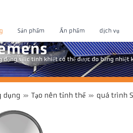
g
Sản phẩm
Ấn phẩm
dịch vụ
iemens
 đọng silic tinh khiết có thể được đo bằng nhiệt k
 dụng
Tạo nên tỉnh thể
quá trình 