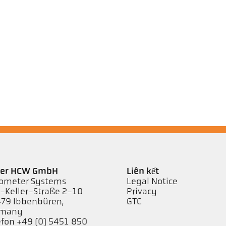
ler HCW GmbH
Liên kết
ometer Systems
Legal Notice
l-Keller-Straße 2-10
Privacy
79 Ibbenbüren,
GTC
rmany
efon +49 (0) 5451 850