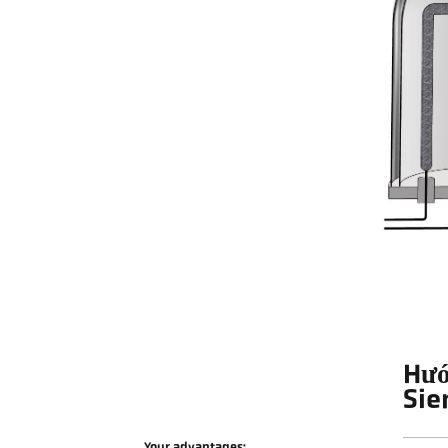
Hướ
Si
Your advantages: