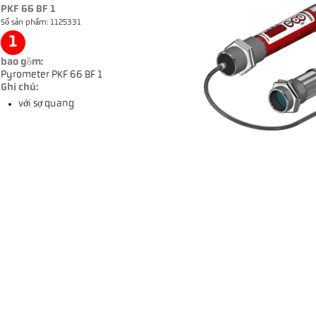
PKF 66 BF 1
Số sản phẩm: 1125331
1
bao gồm:
Pyrometer PKF 66 BF 1
Ghi chú:
với sợ quang