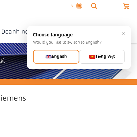
VI
Doanh nghiệp
Liên hệ
×
Choose language
Would you like to switch to English?
English
Tiếng Việt
ế.
Siemens