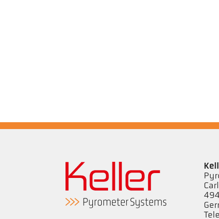
Kel
Pyr
Car
494
Ge
Tel