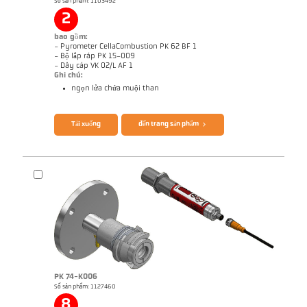
Số sản phẩm: 1103492
2
Báo cáo kỹ thuật Optical temperature
Bản vẻ PK 51-K003
measurement in combustion plants
bao gồm:
- Pyrometer CellaCombustion PK 62 BF 1
- Bộ lắp ráp PK 15-009
- Dây cáp VK 02/L AF 1
Ghi chú:
ngọn lửa chứa muội than
Brochure CellaTemp PK PKF PKL
Ghi chú ứng dụng CellaCombustion
Tải xuống
đến trang sản phẩm
PK 74-K006
Số sản phẩm: 1127460
8