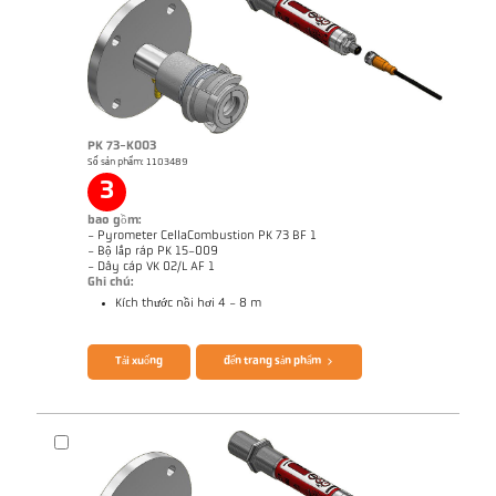
PK 73-K003
Số sản phẩm: 1103489
3
Báo cáo kỹ thuật Optical temperature
Bản vẻ PK 72-K003
measurement in combustion plants
bao gồm:
- Pyrometer CellaCombustion PK 73 BF 1
- Bộ lắp ráp PK 15-009
- Dây cáp VK 02/L AF 1
Ghi chú:
Kích thước nồi hơi 4 - 8 m
Brochure CellaTemp PK PKF PKL
Ghi chú ứng dụng CellaCombustion
Tải xuống
đến trang sản phẩm