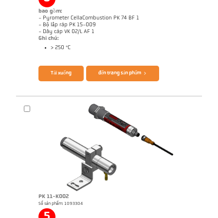
Báo cáo kỹ thuật Optical temperature
Bản vẻ PK 62-K003
measurement in combustion plants
bao gồm:
- Pyrometer CellaCombustion PK 74 BF 1
- Bộ lắp ráp PK 15-009
- Dây cáp VK 02/L AF 1
Ghi chú:
> 250 °C
Brochure CellaTemp PK PKF PKL
Ghi chú ứng dụng CellaCombustion
Tải xuống
đến trang sản phẩm
PK 11-K002
Số sản phẩm: 1093304
Báo cáo kỹ thuật Optical temperature
Bản vẻ PK 74-K006
measurement in combustion plants
5