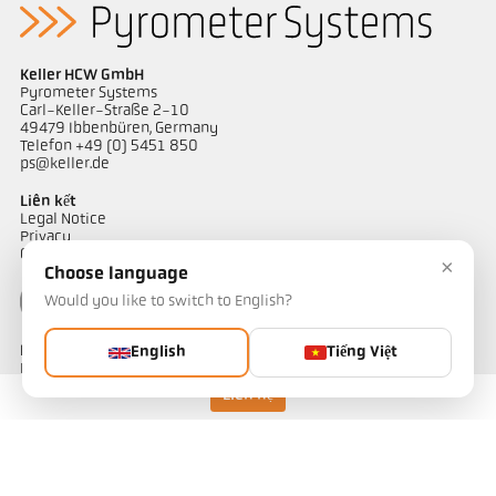
Keller HCW GmbH
Pyrometer Systems
Carl-Keller-Straße 2-10
49479 Ibbenbüren, Germany
Telefon +49 (0) 5451 850
ps@keller.de
Liên kết
Legal Notice
Privacy
GTC
×
Choose language
Would you like to switch to English?
Liên hệ
English
Tiếng Việt
Bạn có câu hỏi về các giải pháp đo nhiệt độ của chúng tôi? Đội ngũ
của chúng tôi sẵn sàng hỗ trợ bạn.
Liên hệ
Liên hệ ngay