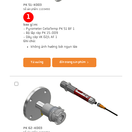
PK 51-K003
Số sản phẩm: 1103490
1
Báo cáo kỹ thuật Optical temperature
Bản vẻ PK 68-K008
measurement in combustion plants
bao gồm:
- Pyrometer CellaTemp PK 51 BF 1
- Bộ lắp ráp PK 15-009
- Dây cáp VK 02/L AF 1
Ghi chú:
không ảnh hưởng bởi ngọn lửa
Brochure CellaTemp PK PKF PKL
Ghi chú ứng dụng CellaCombustion
Tải xuống
đến trang sản phẩm
PK 62-K003