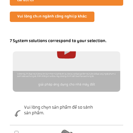
cài đặt lại
Vui lòng chọn ngành công nghiệp khác:
7 System solutions correspond to your selection.
Video này chỉ được YouTube tải khi bạn nhấn nút phát. Khi tải, dữ liệu sẽ được gửi đến YouTube và được xử lý ngoài phạm vi
kiểm soát của chúng tôi. Thêm thông tin về điều này có trong chính sách bảo mật của chúng tôi.
giải pháp ứng dụng cho nhà máy đốt
Vui lòng chọn sản phẩm để so sánh
sản phẩm.