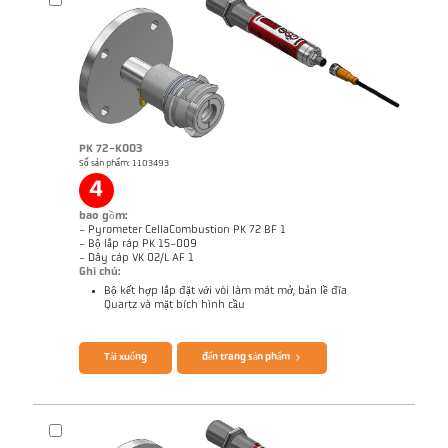
PK 72-K003
Số sản phẩm: 1103493
4
bao gồm:
- Pyrometer CellaCombustion PK 72 BF 1
- Bộ lắp ráp PK 15-009
- Dây cáp VK 02/L AF 1
Ghi chú:
Bộ kết hợp lắp đặt với vòi làm mát mở, bản lề đĩa
Quartz và mặt bích hình cầu
Brochure CellaTemp PK PKF PKL
Ghi chú ứng dụng CellaCombustion
Tải xuống
đến trang sản phẩm