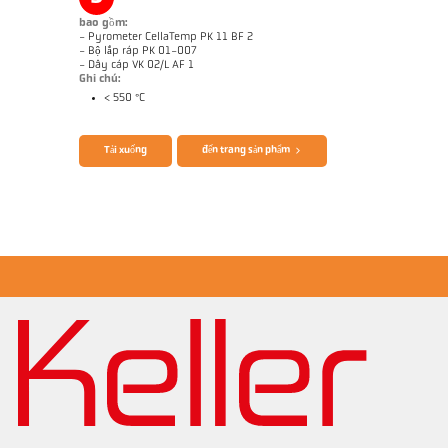
bao gồm:
- Pyrometer CellaTemp PK 11 BF 2
- Bộ lắp ráp PK 01-007
- Dây cáp VK 02/L AF 1
Ghi chú:
< 550 °C
Brochure CellaTemp PK PKF PKL
Ghi chú ứng dụng CellaCombustion
Tải xuống
đến trang sản phẩm
Báo cáo kỹ thuật Optical temperature
Bản vẻ PK 11-K002
measurement in combustion plants