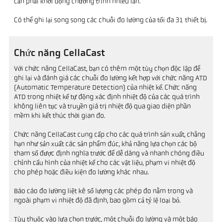
cần phải khởi động chương trình nhiều lần.
Có thể ghi lại song song các chuỗi đo lường của tối đa 31 thiết bị.
Chức năng CellaCast
Với chức năng CellaCast, bạn có thêm một tùy chọn độc lập để
ghi lại và đánh giá các chuỗi đo lường kết hợp với chức năng ATD
(Automatic Temperature Detection) của nhiệt kế. Chức năng
ATD trong nhiệt kế tự động xác định nhiệt độ của các quá trình
không liên tục và truyền giá trị nhiệt độ qua giao diện phần
mềm khi kết thúc thời gian đo.
Chức năng CellaCast cung cấp cho các quá trình sản xuất, chẳng
hạn như sản xuất các sản phẩm đúc, khả năng lựa chọn các bộ
tham số được định nghĩa trước để dễ dàng và nhanh chóng điều
chỉnh cấu hình của nhiệt kế cho các vật liệu, phạm vi nhiệt độ
cho phép hoặc điều kiện đo lường khác nhau.
Báo cáo đo lường liệt kê số lượng các phép đo nằm trong và
ngoài phạm vi nhiệt độ đã định, bao gồm cả tỷ lệ loại bỏ.
Tùy thuộc vào lựa chọn trước, một chuỗi đo lường và một báo