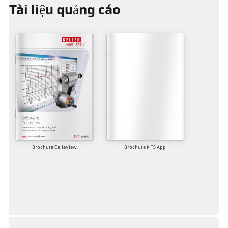
Tài liệu quảng cáo
Brochure CellaView
Brochure KITS App