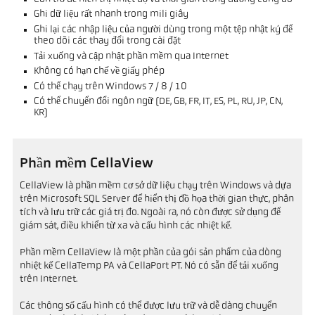
Ghi dữ liệu rất nhanh trong mili giây
Ghi lại các nhập liệu của người dùng trong một tệp nhật ký để
theo dõi các thay đổi trong cài đặt
Tải xuống và cập nhật phần mềm qua Internet
Không có hạn chế về giấy phép
Có thể chạy trên Windows 7 / 8 / 10
Có thể chuyển đổi ngôn ngữ (DE, GB, FR, IT, ES, PL, RU, JP, CN,
KR)
Phần mềm CellaView
CellaView là phần mềm cơ sở dữ liệu chạy trên Windows và dựa
trên Microsoft SQL Server để hiển thị đồ họa thời gian thực, phân
tích và lưu trữ các giá trị đo. Ngoài ra, nó còn được sử dụng để
giám sát, điều khiển từ xa và cấu hình các nhiệt kế.
Phần mềm CellaView là một phần của gói sản phẩm của dòng
nhiệt kế CellaTemp PA và CellaPort PT. Nó có sẵn để tải xuống
trên Internet.
Các thông số cấu hình có thể được lưu trữ và dễ dàng chuyển