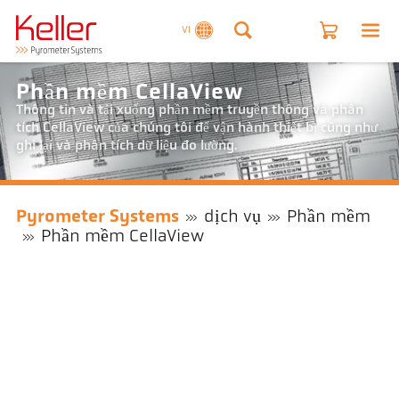
VI
Phần mềm CellaView
Thông tin và tải xuống phần mềm truyền thông và phân
tích CellaView của chúng tôi để vận hành thiết bị cũng như
ghi lại và phân tích dữ liệu đo lường.
Pyrometer Systems
dịch vụ
Phần mềm
Phần mềm CellaView