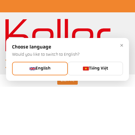
×
Choose language
Would you like to switch to English?
English
Tiếng Việt
Keller HCW GmbH
Liên hệ
Pyrometer Systems
Carl-Keller-Straße 2-10
49479 Ibbenbüren, Germany
Telefon +49 (0) 5451 850
ps@keller.de
Liên kết
Legal Notice
Privacy
GTC