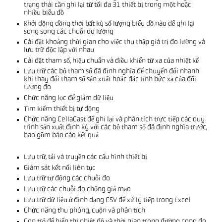
trạng thái cần ghi lại từ tối đa 31 thiết bị trong một hoặc
nhiều biểu đồ
Khởi động đồng thời bất kỳ số lượng biểu đồ nào để ghi lại
song song các chuỗi đo lường
Cài đặt khoảng thời gian cho việc thu thập giá trị đo lường và
lưu trữ độc lập với nhau
Cài đặt tham số, hiệu chuẩn và điều khiển từ xa của nhiệt kế
Lưu trữ các bộ tham số đã định nghĩa để chuyển đổi nhanh
khi thay đổi tham số sản xuất hoặc đặc tính bức xạ của đối
tượng đo
Chức năng lọc để giảm dữ liệu
Tìm kiếm thiết bị tự động
Chức năng CellaCast để ghi lại và phân tích trực tiếp các quy
trình sản xuất định kỳ với các bộ tham số đã định nghĩa trước,
bao gồm báo cáo kết quả
Lưu trữ, tải và truyền các cấu hình thiết bị
Giám sát kết nối liên tục
Lưu trữ tự động các chuỗi đo
Lưu trữ các chuỗi đo chống giả mạo
Lưu trữ dữ liệu ở định dạng CSV để xử lý tiếp trong Excel
Chức năng thu phóng, cuộn và phân tích
Con trỏ để hiển thị nhiệt độ và thời gian trong đường cong đo