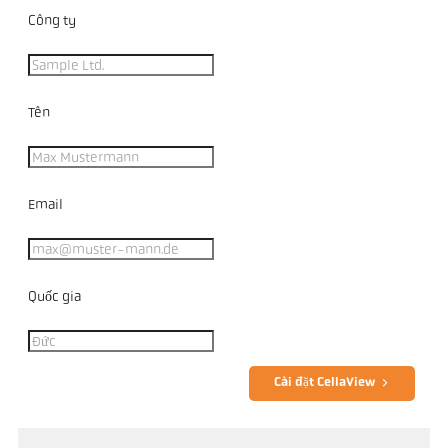
Công ty
Tên
Email
Quốc gia
Cài đặt CellaView