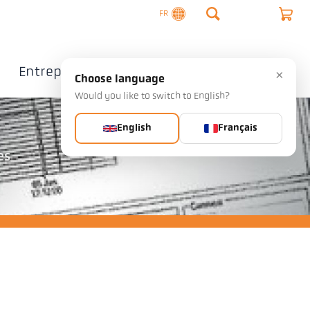
FR
Entreprise
Contact
×
Choose language
Would you like to switch to English?
English
Français
es