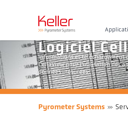
Applicat
Logiciel Ce
Informations et téléchargement d
CellaView pour l'utilisation des a
données mesurées
Pyrometer Systems
Ser