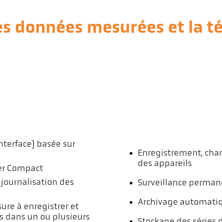
es données mesurées et la 
nterface) basée sur
Enregistrement, char
des appareils
ver Compact
journalisation des
Surveillance perman
Archivage automatiq
ure à enregistrer et
ls dans un ou plusieurs
Stockage des séries 