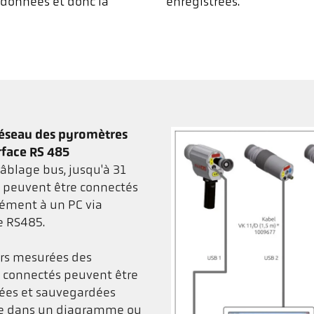
s données et donc la
enregistrées.
réseau des pyromètres
erface RS 485
âblage bus, jusqu'à 31
s peuvent être connectés
ément à un PC via
ce RS485.
urs mesurées des
s connectés peuvent être
rées et sauvegardées
e dans un diagramme ou