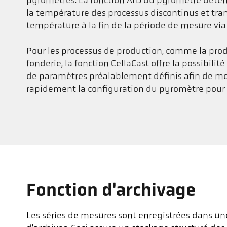
pyromètres. La fonction ATD du pyromètre dét
la température des processus discontinus et tr
température à la fin de la période de mesure via l
Pour les processus de production, comme la pro
fonderie, la fonction CellaCast offre la possibilit
de paramètres préalablement définis afin de mod
rapidement la configuration du pyromètre pour 
Fonction d'archivage
Les séries de mesures sont enregistrées dans u
possibilité de trier et de sélectionner facilement l