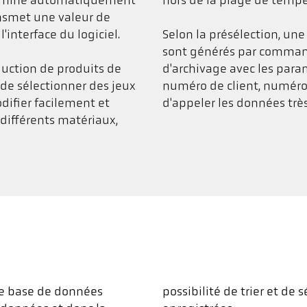
ermine automatiquement
hors de la plage de tempé
ansmet une valeur de
'interface du logiciel.
Selon la présélection, un
sont générés par commande
duction de produits de
d'archivage avec les par
é de sélectionner des jeux
numéro de client, numéro 
ifier facilement et
d'appeler les données trè
différents matériaux,
ne base de données
es séries de données