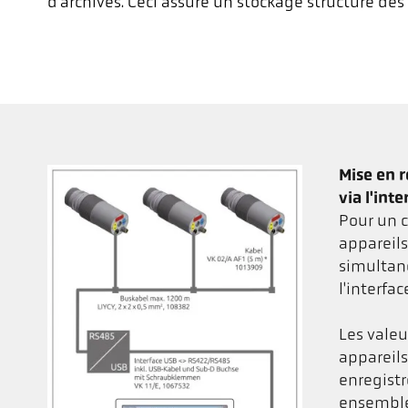
d'archives. Ceci assure un stockage structuré de
Mise en 
via l'int
Pour un c
appareil
simultan
l'interfa
Les vale
appareil
enregist
ensembl