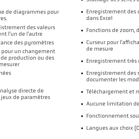
Enregistrement des 
ue de diagrammes pour
dans Excel
es.
gistrement des valeurs
Fonctions de zoom, d
t l'un de l'autre
Curseur pour l'affic
tance des pyromètres
de mesure
is pour un changement
 de production ou des
Enregistrement très
 mesurer
Enregistrement des sa
nnées
documenter les modif
analyse directe de
Téléchargement et mis
 jeux de paramètres
Aucune limitation de
Fonctionnement sous
Langues aux choix (DE, 