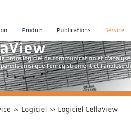
ion
Produit
Publications
Service
llaView
e notre logiciel de communication et d'analyse
ppareils ainsi que l'enregistrement et l'analyse d
vice
Logiciel
Logiciel CellaView