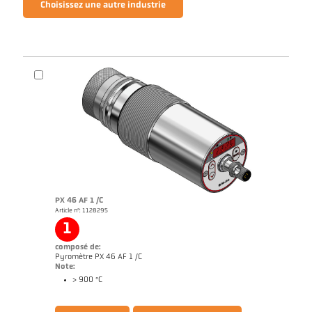
Choisissez une autre industrie
PX 46 AF 1 /C
Article n°: 1128295
1
composé de:
Pyromètre PX 46 AF 1 /C
Note:
> 900 °C