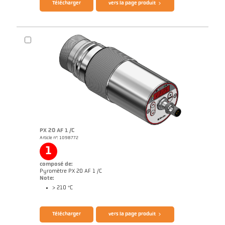
Télécharger
vers la page produit
Brochure CellaTemp PX
Questionnaire thermomètres infrarouges
PX 20 AF 1 /C
Article n°: 1098772
1
composé de:
Pyromètre PX 20 AF 1 /C
Note:
> 210 °C
Télécharger
vers la page produit