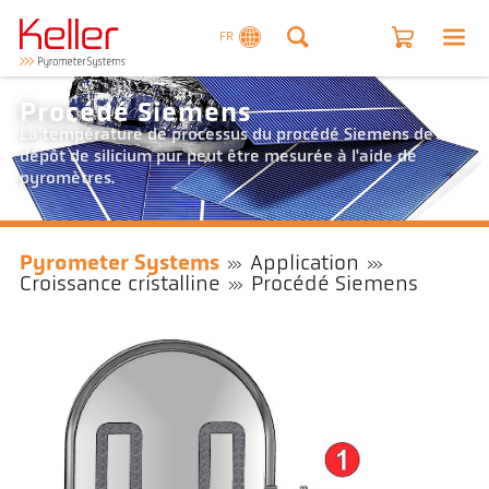
FR
Procédé Siemens
La température de processus du procédé Siemens de
dépôt de silicium pur peut être mesurée à l'aide de
pyromètres.
Pyrometer Systems
Application
Croissance cristalline
Procédé Siemens