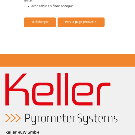
Note:
avec câble en fibre optique
Brochure CellaTemp PK PKF PKL
Questionnaire thermomètres infrarouges
Télécharger
vers la page produit
Rapport d'application Industrie des semi-
conducteurs
Keller HCW GmbH