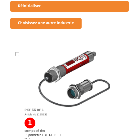
Réinitialiser
Choisissez une autre industrie
PKF 66 BF 1
Article n°: 1125331
1
composé de:
Pyromètre PKF 66 BF 1