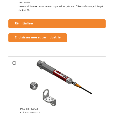
processus
insensibilité aux rayonnements parasites grâce au filtre de blocage intégré
du PKL 29
Réinitialiser
Choisissez une autre industrie
PKL 68-K002
Article n°: 1095103