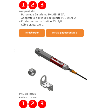
1
2
3
composé de:
- Pyromètre CellaTemp PKL 68 BF 2/L
- Adaptateur à disques de quartz PS 01/I AF 2
- Kit d'équerres de fixation PS 11/U
Brochure CellaTemp PK PKF PKL
Questionnaire thermomètres infrarouges
- Câble VK 02/L AF 1
Télécharger
vers la page produit
PKL 28-K001
Article n°: 1095115
Rapport d'application CellaInduction
Dessin PKL 68-K002
1
2
3