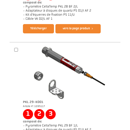
composé de:
- Pyromètre CellaTemp PKL 28 BF 2/L
- Adaptateur à disques de quartz PS 01/I AF 2
- Kit d'équerres de fixation PS 11/U
Brochure CellaTemp PK PKF PKL
Questionnaire thermomètres infrarouges
- Câble VK 02/L AF 1
Télécharger
vers la page produit
PKL 29-K001
Article n°: 1095117
Rapport d'application CellaInduction
Dessin PKL 28-K001
1
2
3
composé de:
- Pyromètre CellaTemp PKL 29 BF 1/L
- Adaptateur à disques de quartz PS 01/I AF 2