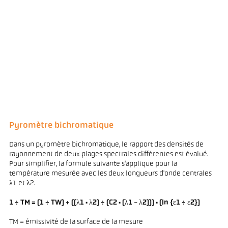
Pyromètre bichromatique
Dans un pyromètre bichromatique, le rapport des densités de
rayonnement de deux plages spectrales différentes est évalué.
Pour simplifier, la formule suivante s'applique pour la
température mesurée avec les deux longueurs d'onde centrales
λ1 et λ2.
1 ÷ TM = (1 ÷ TW) + ((λ1 · λ2) ÷ (C2 · (λ1 - λ2))) · (ln {ε1 ÷ ε2})
TM = émissivité de la surface de la mesure