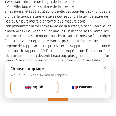
TW = transmittance de l'objet de la mesure
C2 = réflectance de la surface de la mesure
Si les émissivités ε1 et ε2 sont identiques pour les deux longueurs
d'onde, la température mesurée correspond à la température de
l'objet. Un pyromètre bichromatique mesure donc
indépendamment de l'émissivité de la surface, à condition que les
émissivités ε1 et ε2 soient identiques. En théorie, les pyromètres
bichromatiques sont recommandés lorsque l'émissivité de l'objet
à mesurer varie. Cependant, dans la pratique, il s'avère que cela
dépend de l'application respective et ne s'applique que rarement.
En raison du rapport créé, l'erreur de température d'un pyromètre
bichromatique peut devenir beaucoup plus grande que celle d'un
pyromètre monochromatique en cas d'émissivités variables et
différentes des deux longueurs d'onde de mesure. Les métaux et
×
Choose language
surtout les métaux de couleur présentent une variation de
Would you like to switch to English?
l'émissivité dépendant de la longueur d'onde.
En revanche, les pertes de transmission telles que la poussière, la
English
Français
vapeur ou la fumée provoquent souvent un affaiblissement
homogène de l'intensité du rayonnement. Par rapport aux
Contact
pyromètres monochromatiques, la valeur mesurée pour les
pyromètres bichromatiques reste constante dans ces conditions.