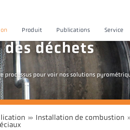
ion
Produit
Publications
Service
n des déchets
re processus pour voir nos solutions pyrométriq
lication
Installation de combustion
péciaux