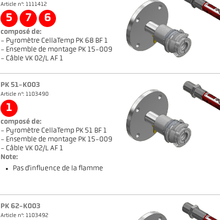
Article n°: 1111412
5
7
6
composé de:
- Pyromètre CellaTemp PK 68 BF 1
- Ensemble de montage PK 15-009
- Câble VK 02/L AF 1
PK 51-K003
Article n°: 1103490
1
composé de:
- Pyromètre CellaTemp PK 51 BF 1
- Ensemble de montage PK 15-009
- Câble VK 02/L AF 1
Note:
Pas d’influence de la flamme
PK 62-K003
Article n°: 1103492