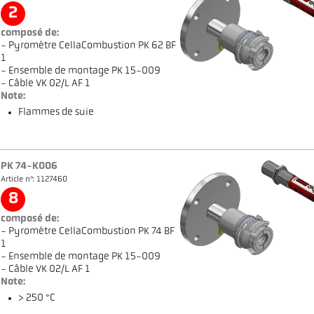
2
composé de:
- Pyromètre CellaCombustion PK 62 BF
1
- Ensemble de montage PK 15-009
- Câble VK 02/L AF 1
Note:
Flammes de suie
PK 74-K006
Article n°: 1127460
8
composé de:
- Pyromètre CellaCombustion PK 74 BF
1
- Ensemble de montage PK 15-009
- Câble VK 02/L AF 1
Note:
> 250 °C