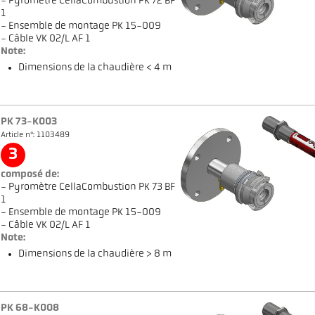
- Pyromètre CellaCombustion PK 72 BF
1
- Ensemble de montage PK 15-009
- Câble VK 02/L AF 1
Note:
Dimensions de la chaudière < 4 m
PK 73-K003
Article n°: 1103489
3
composé de:
- Pyromètre CellaCombustion PK 73 BF
1
- Ensemble de montage PK 15-009
- Câble VK 02/L AF 1
Note:
Dimensions de la chaudière > 8 m
PK 68-K008