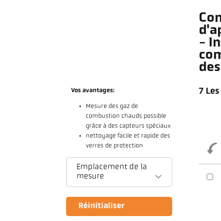
Con
d'a
- I
com
des
7 Les
Vos avantages:
Mesure des gaz de
combustion chauds possible
grâce à des capteurs spéciaux
nettoyage facile et rapide des
verres de protection
Emplacement de la
mesure
Réinitialiser