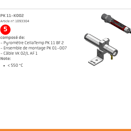
PK 11-K002
Article n°: 1093304
5
composé de:
- Pyromètre CellaTemp PK 11 BF 2
- Ensemble de montage PK 01-007
- Câble VK 02/L AF 1
Note:
< 550 °C