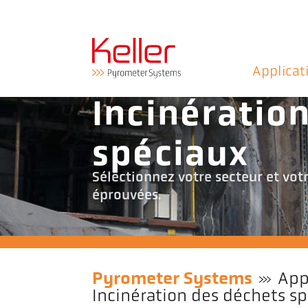
Applicat
Incinératio
spéciaux
Sélectionnez votre secteur et vot
éprouvées.
Pyrometer Systems
App
Incinération des déchets s