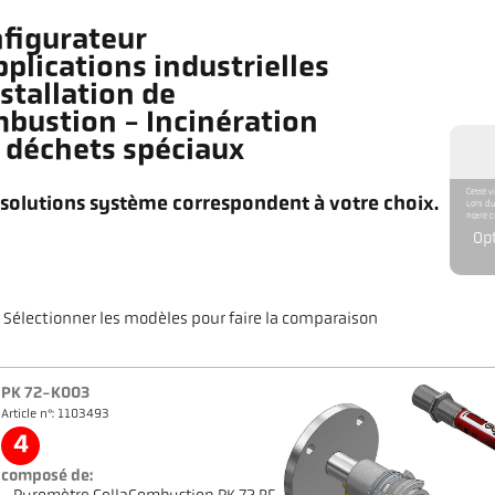
figurateur
pplications industrielles
nstallation de
bustion - Incinération
 déchets spéciaux
Cette v
 solutions système correspondent à votre choix.
Lors du
notre c
Op
Sélectionner les modèles pour faire la comparaison
PK 72-K003
Article n°: 1103493
4
composé de: