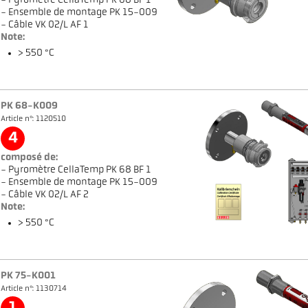
- Pyromètre CellaTemp PK 68 BF 1
- Ensemble de montage PK 15-009
- Câble VK 02/L AF 1
Note:
> 550 °C
PK 68-K009
Article n°: 1120510
4
composé de:
- Pyromètre CellaTemp PK 68 BF 1
- Ensemble de montage PK 15-009
- Câble VK 02/L AF 2
Note:
> 550 °C
PK 75-K001
Article n°: 1130714