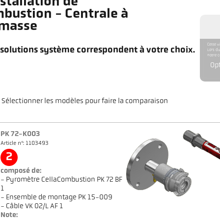
nstallation de
bustion - Centrale à
omasse
Cette v
 solutions système correspondent à votre choix.
Lors du
notre c
Op
Sélectionner les modèles pour faire la comparaison
PK 72-K003
Article n°: 1103493
2
composé de:
- Pyromètre CellaCombustion PK 72 BF
1
- Ensemble de montage PK 15-009
- Câble VK 02/L AF 1
Note: