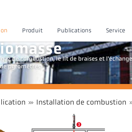
ion
Produit
Publications
Service
biomasse
 gaz de combustion, le lit de braises et l'échang
e de pyromètres.
lication
Installation de combustion