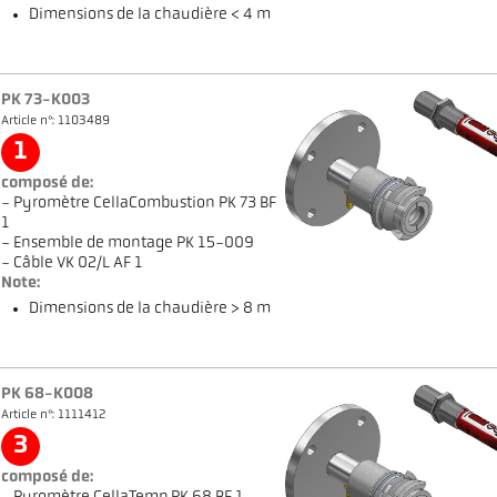
Dimensions de la chaudière < 4 m
PK 73-K003
Article n°: 1103489
1
composé de:
- Pyromètre CellaCombustion PK 73 BF
1
- Ensemble de montage PK 15-009
- Câble VK 02/L AF 1
Note:
Dimensions de la chaudière > 8 m
PK 68-K008
Article n°: 1111412
3
composé de: