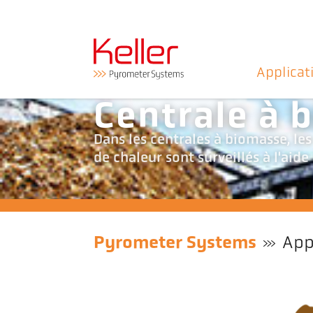
Applicat
Centrale à 
Dans les centrales à biomasse, les
de chaleur sont surveillés à l'aid
Pyrometer Systems
App