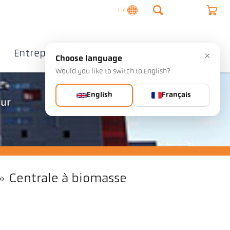
FR
Entreprise
Contact
×
Choose language
Would you like to switch to English?
English
Français
eur
Centrale à biomasse