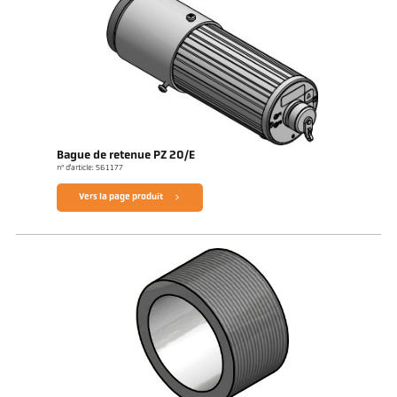
Bague de retenue PZ 20/E
n° d'article: 561177
Vers la page produit