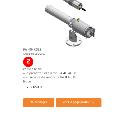
PA 40-K011
Article n°: 1095767
Dessin PA 20-K007
2
composé de:
- Pyromètre CellaTemp PA 40 AF 3/L
- Ensemble de montage PA 83-010
Note:
> 650 °C
Brochure CellaTemp PA
Questionnaire thermomètres infrarouges
Télécharger
vers la page produit