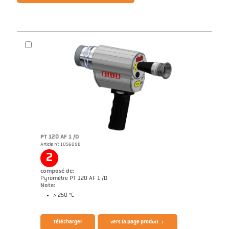
PT 120 AF 1 /D
Article n°: 1056098
2
composé de:
Pyromètre PT 120 AF 1 /D
Note:
> 250 °C
Télécharger
vers la page produit