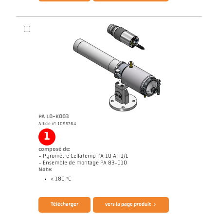
Brochure CellaPort PT
Questionnaire thermomètres infrarouges
PA 10-K003
Article n°: 1095764
1
composé de:
- Pyromètre CellaTemp PA 10 AF 1/L
- Ensemble de montage PA 83-010
Note:
< 180 °C
Brochure CellaTemp PA
Questionnaire thermomètres infrarouges
Télécharger
vers la page produit