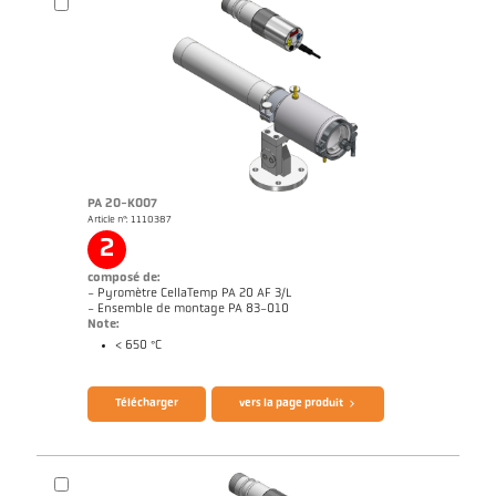
PA 20-K007
Article n°: 1110387
Dessin PA 29-K004
2
composé de:
- Pyromètre CellaTemp PA 20 AF 3/L
- Ensemble de montage PA 83-010
Note:
< 650 °C
Brochure CellaTemp PA
Questionnaire thermomètres infrarouges
Télécharger
vers la page produit