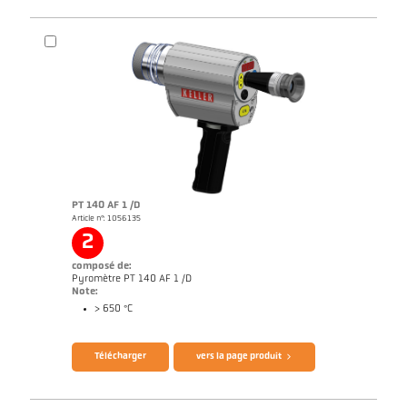
PT 140 AF 1 /D
Article n°: 1056135
Dessin PA 10-K003
2
composé de:
Pyromètre PT 140 AF 1 /D
Note:
> 650 °C
Télécharger
vers la page produit