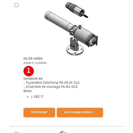
Brochure CellaPort PT
Questionnaire thermomètres infrarouges
PA 29-K004
Article n°: 1130896
1
composé de:
- Pyromètre CellaTemp PA 29 AF 21/L
- Ensemble de montage PA 83-010
Note:
> 180 °C
Brochure CellaTemp PA
Questionnaire thermomètres infrarouges
Télécharger
vers la page produit