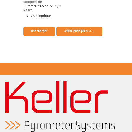
composé de:
Pyromètre PA 44 AF 4 /D
Note:
Visée optique
Brochure CellaTemp PA
Questionnaire thermomètres infrarouges
Télécharger
vers la page produit
Rapport d'application Industrie des semi-
conducteurs