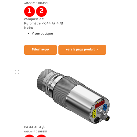
Article n°: 1106159
Rapport d'application Industrie des semi-
conducteurs
1
2
composé de:
Pyromètre PX 44 AF 4 /D
Note:
Visée optique
Brochure CellaTemp PX
Questionnaire thermomètres infrarouges
Télécharger
vers la page produit
PA 44 AF 4 /C
Article n°: 1106157
Rapport d'application Industrie des semi-