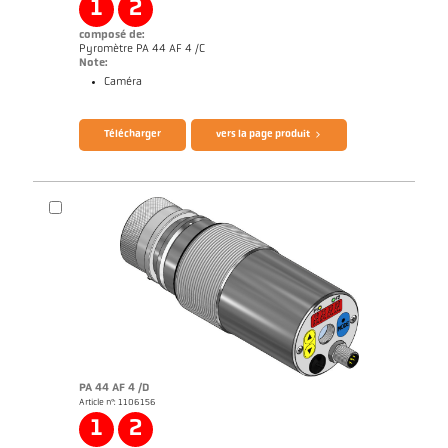
conducteurs
1
2
composé de:
Pyromètre PA 44 AF 4 /C
Note:
Caméra
Brochure CellaTemp PA
Questionnaire thermomètres infrarouges
Télécharger
vers la page produit
PA 44 AF 4 /D
Article n°: 1106156
Rapport d'application Industrie des semi-
conducteurs
1
2