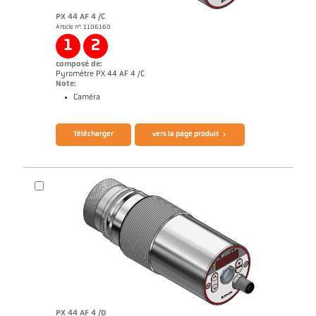
PX 44 AF 4 /C
Article n°: 1106160
1
2
composé de:
Pyromètre PX 44 AF 4 /C
Note:
Caméra
Brochure CellaTemp PX
Questionnaire thermomètres infrarouges
Télécharger
vers la page produit
PX 44 AF 4 /D