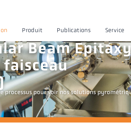
ion
Produit
Publications
Service
lar Beam Epitaxy
 faisceau
)
re processus pour voir nos solutions pyrométriq