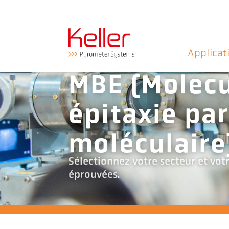
Applicat
MBE (Molecu
épitaxie par
moléculaire
Sélectionnez votre secteur et vot
éprouvées.