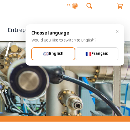
FR
Entreprise
Contact
×
Choose language
Would you like to switch to English?
 /
English
Français
ues