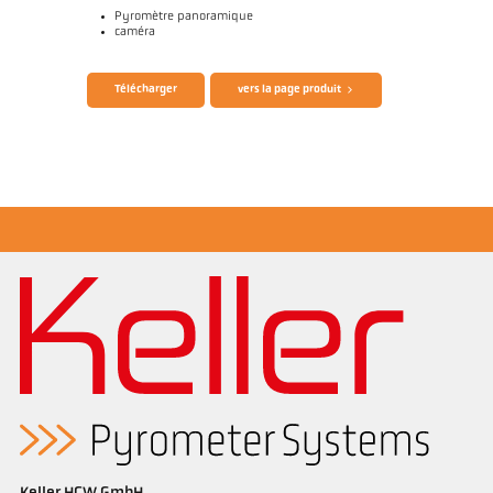
Pyromètre panoramique
caméra
Brochure CellaTemp PA
Questionnaire thermomètres infrarouges
Télécharger
vers la page produit
Rapport d'application Mesure des filaments