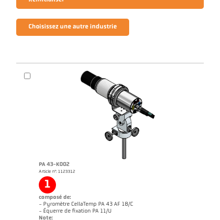
Réinitialiser
Choisissez une autre industrie
PA 43-K002
Article n°: 1123312
1
composé de:
- Pyromètre CellaTemp PA 43 AF 18/C
- Équerre de fixation PA 11/U
Note: