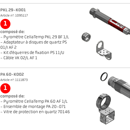
PKL 29-K001
Article n°: 1095117
1
composé de:
- Pyromètre CellaTemp PKL 29 BF 1/L
- Adaptateur à disques de quartz PS
01/I AF 2
- Kit d'équerres de fixation PS 11/U
- Câble VK 02/L AF 1
PA 60-K002
Article n°: 1111873
1
composé de:
- Pyromètre CellaTemp PA 60 AF 1/L
- Ensemble de montage PA 20-071
- Vitre de protection en quartz 70146