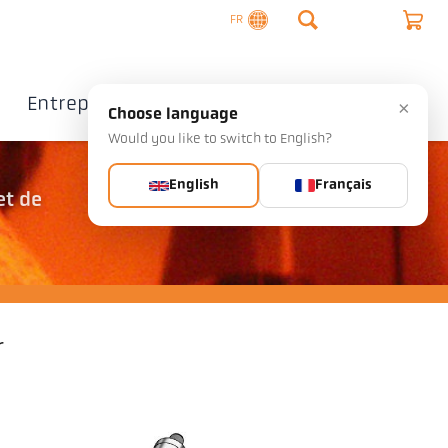
FR
Entreprise
Contact
×
Choose language
Would you like to switch to English?
English
Français
et de
r