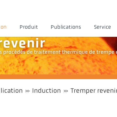
ion
Produit
Publications
Service
revenir
es procédés de traitement thermique de trempe 
lication
Induction
Tremper reveni