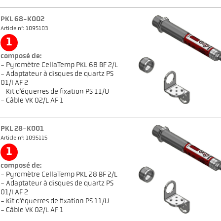
PKL 68-K002
Article n°: 1095103
1
composé de:
- Pyromètre CellaTemp PKL 68 BF 2/L
- Adaptateur à disques de quartz PS
01/I AF 2
- Kit d'équerres de fixation PS 11/U
- Câble VK 02/L AF 1
PKL 28-K001
Article n°: 1095115
1
composé de:
- Pyromètre CellaTemp PKL 28 BF 2/L
- Adaptateur à disques de quartz PS
01/I AF 2
- Kit d'équerres de fixation PS 11/U
- Câble VK 02/L AF 1