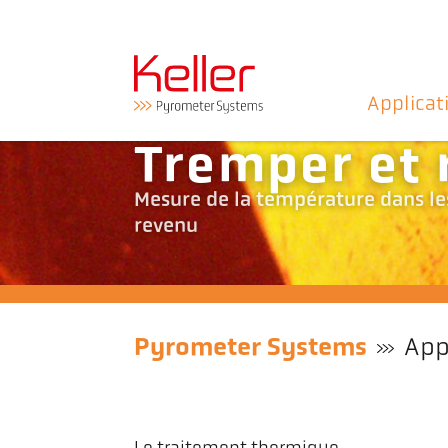
Applicat
Tremper et 
Mesure de la température dans l
revenu
Pyrometer Systems
App