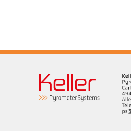
Kel
Pyr
Car
494
All
Tel
ps@