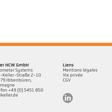
ler HCW GmbH
Liens
ometer Systems
Mentions légales
l-Keller-Straße 2-10
Vie privée
79 Ibbenbüren,
CGV
emagne
efon +49 (0) 5451 850
keller.de