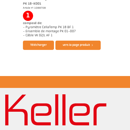
PK 18-K001
Article n°: 1088708
1
composé de:
- Pyromètre CellaTemp PK 18 BF 1
- Ensemble de montage PK 01-007
Brochure CellaTemp PK PKF PKL
Rapport d'application Centrale béton
- Câble VK 02/L AF 1
Télécharger
vers la page produit
Dessin PK 18-K001