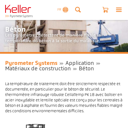
FR
Béton
Les pyromètres détectent de manière fiable la
température du béton à la sortie du malaxeur.
Pyrometer Systems
Application
Matériaux de construction
Béton
La température de traitement doit être strictement respectée et
documentée, en particulier pour le béton de sécurité. Le
thermomètre infrarouge robuste CellaTemp PK 18 avec boîtier en
acier inoxydable et lentille spéciale est conçu pour les centrales à
béton et à asphalte et fournit des valeurs mesurées fiables malgré
des conditions environnementales difficiles.