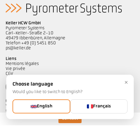
Keller HCW GmbH
Pyrometer Systems
Carl-Keller-Straße 2-10
49479 Ibbenbüren, Allemagne
Telefon +49 (0) 5451 850
ps@keller.de
Liens
Mentions légales
Vie privée
CGV
×
Choose language
Would you like to switch to English?
Contact
Vous avez des questions concernant nos solutions de mesure de
English
Français
température ? Notre équipe se tient à votre disposition pour vous
accompagner.
Contact
Contactez-nous