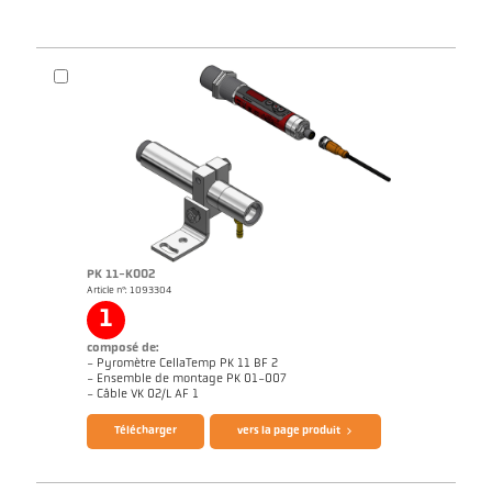
PK 11-K002
Article n°: 1093304
1
composé de:
- Pyromètre CellaTemp PK 11 BF 2
- Ensemble de montage PK 01-007
- Câble VK 02/L AF 1
Télécharger
vers la page produit