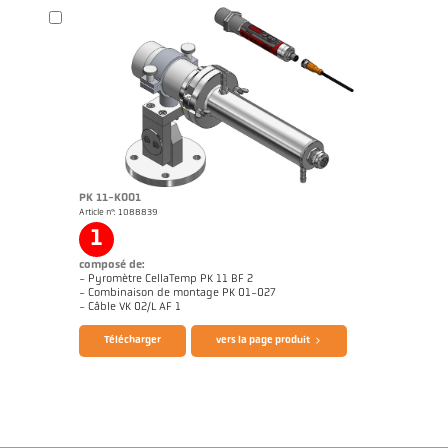
Brochure CellaTemp PK PKF PKL
Dessin PK 11-K002
PK 11-K001
Article n°: 1088839
1
composé de:
- Pyromètre CellaTemp PK 11 BF 2
- Combinaison de montage PK 01-027
- Câble VK 02/L AF 1
Télécharger
vers la page produit