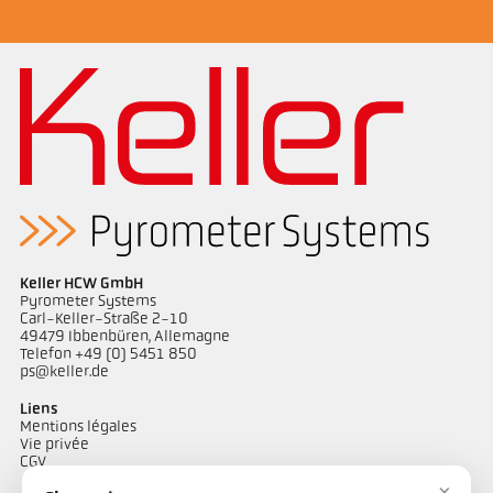
Brochure CellaTemp PK PKF PKL
Dessin PK 11-K001
Keller HCW GmbH
Pyrometer Systems
Carl-Keller-Straße 2-10
49479 Ibbenbüren, Allemagne
Telefon +49 (0) 5451 850
ps@keller.de
Liens
Mentions légales
Vie privée
CGV
×