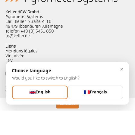
Keller HCW GmbH
Pyrometer Systems
Carl-Keller-Straße 2-10
49479 Ibbenbüren, Allemagne
Telefon +49 (0) 5451 850
ps@keller.de
Liens
Mentions légales
Vie privée
CGV
×
Choose language
Would you like to switch to English?
Contact
Vous avez des questions concernant nos solutions de mesure de
English
Français
température ? Notre équipe se tient à votre disposition pour vous
accompagner.
Contact
Contactez-nous