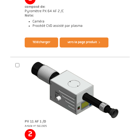
composé de:
Pyromètre PX 64 AF 2 /C
Note:
Caméra
Procédé CVD assisté par plasma
Télécharger
vers la page produit
Brochure CellaTemp PX
Questionnaire Diamants artificiels
PV 11 AF 1 /D
Article n°: 561305
2