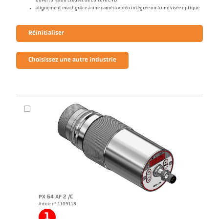
ouvertures du creuset de culture CVD.
alignement exact grâce à une caméra vidéo intégrée ou à une visée optique
Réinitialiser
Choisissez une autre industrie
PX 64 AF 2 /C
Article n°: 1109118
1