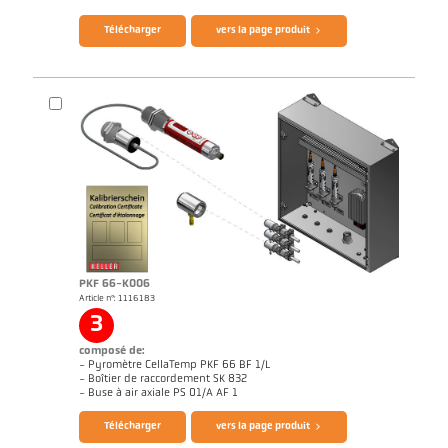
Télécharger
vers la page produit
PKF 66-K006
Article n°: 1116183
Rapport d'application Cokerie
3
composé de:
- Pyromètre CellaTemp PKF 66 BF 1/L
- Boîtier de raccordement SK 832
Brochure CellaTemp PK PKF PKL
Questionnaire thermomètres infrarouges
- Buse à air axiale PS 01/A AF 1
Télécharger
vers la page produit