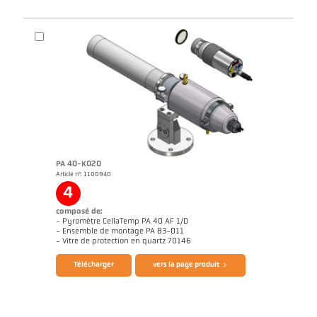
PA 40-K020
Article n°: 1100940
Rapport d'application Cokerie
Dessin PKF 66-K006
4
composé de:
- Pyromètre CellaTemp PA 40 AF 1/D
- Ensemble de montage PA 83-011
Brochure CellaTemp PA
Questionnaire thermomètres infrarouges
- Vitre de protection en quartz 70146
Télécharger
vers la page produit