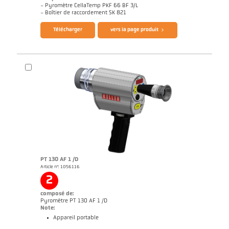
- Pyromètre CellaTemp PKF 66 BF 3/L
Brochure CellaTemp PK PKF PKL
Questionnaire thermomètres infrarouges
- Boîtier de raccordement SK 821
Télécharger
vers la page produit
PT 130 AF 1 /D
Article n°: 1056116
Rapport d'application Cokerie
Dessin PKF 66-K004
2
composé de:
Pyromètre PT 130 AF 1 /D
Note:
Appareil portable
Brochure CellaPort PT
Questionnaire thermomètres infrarouges