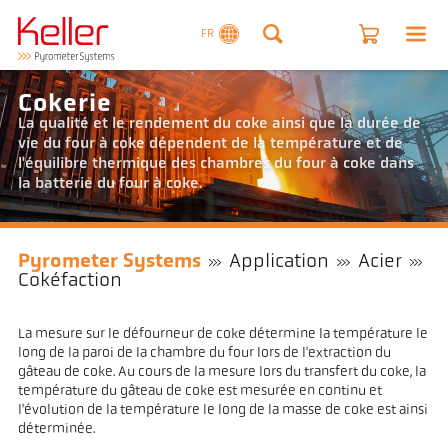
FR
Cokerie
La qualité et le rendement du coke ainsi que la durée de
vie du four à coke dépendent de la température et de
l'équilibre thermique des chambres du four à coke dans
la batterie du four à coke.
Pyrometer Systems
Application
Acier
Cokéfaction
La mesure sur le défourneur de coke détermine la température le
long de la paroi de la chambre du four lors de l'extraction du
gâteau de coke. Au cours de la mesure lors du transfert du coke, la
température du gâteau de coke est mesurée en continu et
l'évolution de la température le long de la masse de coke est ainsi
déterminée.