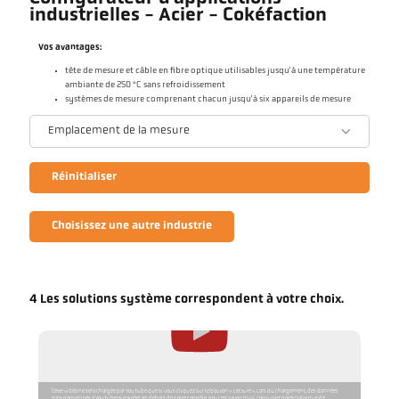
industrielles - Acier - Cokéfaction
Vos avantages:
tête de mesure et câble en fibre optique utilisables jusqu'à une température
ambiante de 250 °C sans refroidissement
systèmes de mesure comprenant chacun jusqu'à six appareils de mesure
Emplacement de la mesure
Réinitialiser
Choisissez une autre industrie
4 Les solutions système correspondent à votre choix.
Cette vidéo ne sera chargée par YouTube que si vous cliquez sur le bouton « Lecture ». Lors du chargement, des données
sont transmises à YouTube et traitées en dehors de notre contrôle. Pour en savoir plus, consultez notre politique de