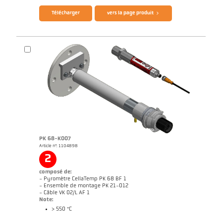
Télécharger
vers la page produit
PK 68-K007
Article n°: 1104898
Rapport d'application Fours de combustion
Dessin PK 21-K004
2
composé de:
- Pyromètre CellaTemp PK 68 BF 1
- Ensemble de montage PK 21-012
- Câble VK 02/L AF 1
Note:
> 550 °C
Brochure CellaTemp PK PKF PKL
Questionnaire thermomètres infrarouges