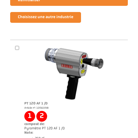
Réinitialiser
Choisissez une autre industrie
PT 120 AF 1 /D
Article n°: 1056098
1
2
composé de:
Pyromètre PT 120 AF 1 /D
Note: