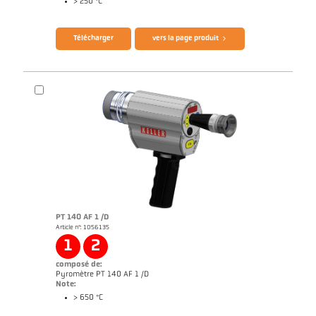
> 250 °C
Brochure CellaPort PT
Questionnaire thermomètres infrarouges
Télécharger
vers la page produit
PT 140 AF 1 /D
Article n°: 1056135
Rapport d'application Fours de combustion
1
2
composé de:
Pyromètre PT 140 AF 1 /D
Note:
> 650 °C
Brochure CellaPort PT
Questionnaire thermomètres infrarouges