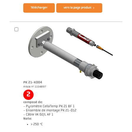
Télécharger
vers la page produit
PK 21-K004
Article n°: 1104897
Rapport d'application Fours de combustion
Dessin PK 68-K005
2
composé de:
- Pyromètre CellaTemp PK 21 BF 1
- Ensemble de montage PK 21-012
- Câble VK 02/L AF 1
Note:
> 250 °C
Brochure CellaTemp PK PKF PKL
Questionnaire thermomètres infrarouges