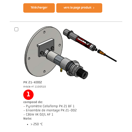
Télécharger
vers la page produit
PK 21-K002
Article n°: 1100510
Rapport d'application Fours de combustion
1
composé de:
- Pyromètre CellaTemp PK 21 BF 1
- Ensemble de montage PK 21-002
- Câble VK 02/L AF 1
Note:
> 250 °C
Brochure CellaTemp PK PKF PKL
Questionnaire thermomètres infrarouges