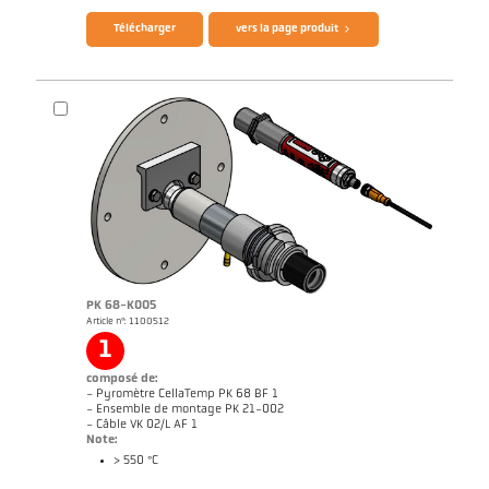
Télécharger
vers la page produit
PK 68-K005
Article n°: 1100512
Rapport d'application Fours de combustion
Dessin PK 21-K002
1
composé de:
- Pyromètre CellaTemp PK 68 BF 1
- Ensemble de montage PK 21-002
- Câble VK 02/L AF 1
Note:
> 550 °C
Brochure CellaTemp PK PKF PKL
Questionnaire thermomètres infrarouges