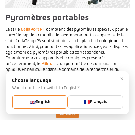
Pyromètres portables
La série
CellaPort PT
comprend des pyromètres spéciaux pour le
contrôle rapide et mobile de la température. Les appareils de la
série CellaTemp PA sont similaires sur le plan technologique et
fonctionnel. Ainsi, pour toutes les applications fixes, vous disposez
également de pyromètres portables correspondants.
Contrairement aux appareils électroniques présentés
précédemment, le
Mikro
est un pyromètre de comparaison
optique. En particulier dans le domaine de la recherche et du
développement, le pyromètre est un instrument de mesure
×
Choose language
indispensable en raison de la mesure extrêmement précise de la
température, même pour les objets les plus petits à partir de 0,1
Would you like to switch to English?
mm.
Idéal pour les :
English
Français
mesures manuelles de la température
Contact
petits objets à mesurer