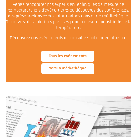
Venez rencontrer nos experts en techniques de mesure de
température lors d'événements ou découvrez des conférences,
des présentations et des informations dans notre médiathèque.
Découvrez des solutions précises pour la mesure industrielle de la
température.
Découvrez nos événements ou consultez notre médiathèque.
Tous les événements
Vers la médiathèque