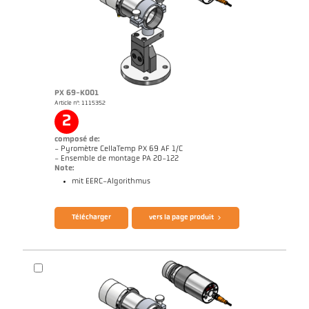
PX 69-K001
Article n°: 1115352
Rapport d'application Aluminium
Dessin PX 29-K002
2
composé de:
- Pyromètre CellaTemp PX 69 AF 1/C
- Ensemble de montage PA 20-122
Note:
mit EERC-Algorithmus
Brochure CellaTemp PX
Questionnaire thermomètres infrarouges
Télécharger
vers la page produit