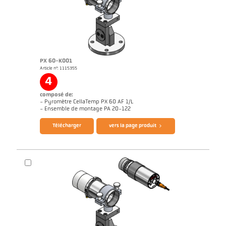
PX 60-K001
Article n°: 1115355
Rapport d'application Aluminium
Dessin PX 69-K001
4
composé de:
- Pyromètre CellaTemp PX 60 AF 1/L
Brochure CellaTemp PX
Questionnaire thermomètres infrarouges
- Ensemble de montage PA 20-122
Télécharger
vers la page produit