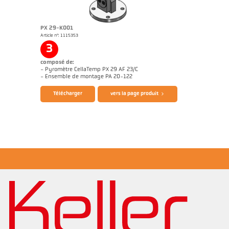
PX 29-K001
Article n°: 1115353
Rapport d'application Aluminium
Dessin PX 60-K001
3
composé de:
- Pyromètre CellaTemp PX 29 AF 23/C
Brochure CellaTemp PX
Questionnaire thermomètres infrarouges
- Ensemble de montage PA 20-122
Télécharger
vers la page produit