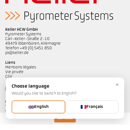
Rapport d'application Aluminium
Dessin PX 29-K001
Keller HCW GmbH
Pyrometer Systems
Carl-Keller-Straße 2-10
49479 Ibbenbüren, Allemagne
Telefon +49 (0) 5451 850
ps@keller.de
Liens
Mentions légales
Vie privée
CGV
×
Choose language
Would you like to switch to English?
Contact
Vous avez des questions concernant nos solutions de mesure de
English
Français
température ? Notre équipe se tient à votre disposition pour vous
accompagner.
Contact
Contactez-nous