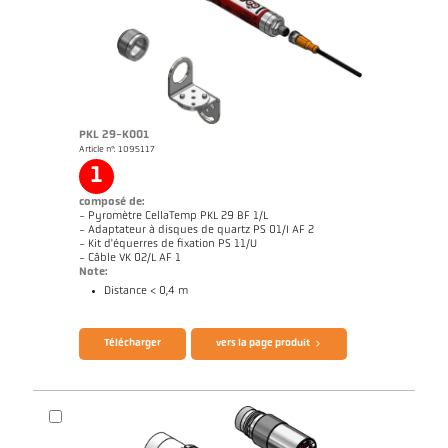
PKL 29-K001
Article n°: 1095117
1
composé de:
- Pyromètre CellaTemp PKL 29 BF 1/L
- Adaptateur à disques de quartz PS 01/I AF 2
- Kit d'équerres de fixation PS 11/U
- Câble VK 02/L AF 1
Note:
Distance < 0,4 m
Brochure CellaTemp PK PKF PKL
Questionnaire thermomètres infrarouges
Télécharger
vers la page produit