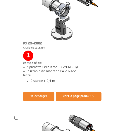
PX 29-K002
Article n°: 1115354
Rapport d'application Aluminium
Dessin PKL 29-K001
1
composé de:
- Pyromètre CellaTemp PX 29 AF 21/L
- Ensemble de montage PA 20-122
Note:
Distance > 0,4 m
Brochure CellaTemp PX
Questionnaire thermomètres infrarouges
Télécharger
vers la page produit