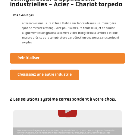
industrielles - Acier - Chariot torpedo
Vos avantages:
alternative sans usure et bien établie aux lances de mesure immergées
spot de mesure rectangulaire pour la mesure fiable d'un jet de coulée
alignement exact grâce à la caméra vidéo intégrée ou à la visée optique
mesure précise de la température par détection des zones sans scories ni
oxydes
Réinitialiser
Choisissez une autre industrie
2 Les solutions système correspondent à votre choix.
Cette vidéo ne sera chargée par YouTube que si vous cliquez sur le bouton « Lecture ». Lors du chargement, des données
sont transmises à YouTube et traitées en dehors de notre contrôle. Pour en savoir plus, consultez notre politique de