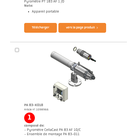
Pyromètre PT 183 AF 1 /D
Note:
Appareil portable
Télécharger
vers la page produit
Brochure CellaCast PA83 PT183
Questionnaire thermomètres infrarouges
PA 83-K018
Brochure CellaCast PA83 PT183
Questionnaire thermomètres infrarouges
Article n°: 1098966
1
composé de:
- Pyromètre CellaCast PA 83 AF 10/C
- Ensemble de montage PA 83-011