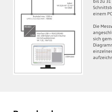
bis zu 31
Schnitts
einem PC
Die Mess
angeschl
sich gem
Diagramm
einzeln
aufzeich