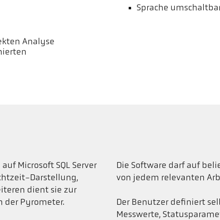
Sprache umschaltbar (D
ekten Analyse
nierten
auf Microsoft SQL Server
Die Software darf auf bel
htzeit-Darstellung,
von jedem relevanten Arbe
teren dient sie zur
 der Pyrometer.
Der Benutzer definiert se
Messwerte, Statusparamet