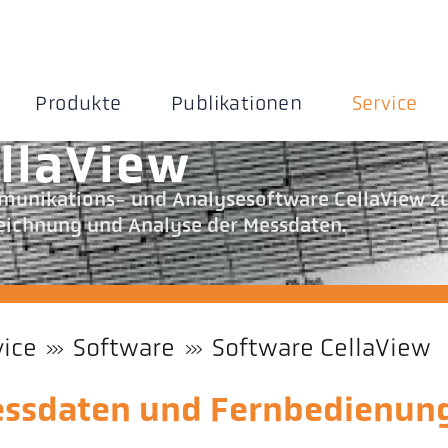
Produkte
Publikationen
Service
llaView
munikations- und Analysesoftware CellaView z
eichnung und Analyse der Messdaten.
vice
Software
Software CellaView
essdaten und Fernbedienun