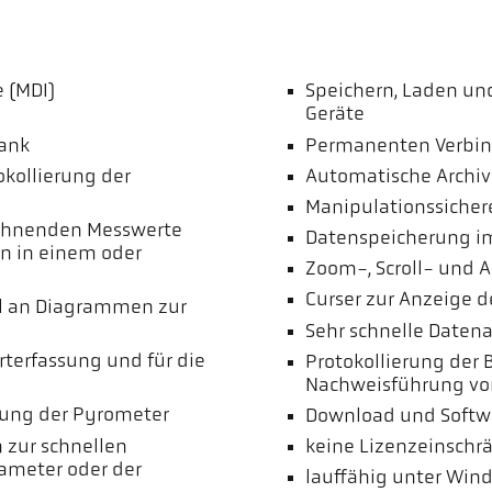
 (MDI)
Speichern, Laden und
Geräte
bank
Permanenten Verbi
okollierung der
Automatische Archiv
Manipulationssicher
ichnenden Messwerte
Datenspeicherung im
en in einem oder
Zoom-, Scroll- und 
Curser zur Anzeige d
hl an Diagrammen zur
Sehr schnelle Daten
rterfassung und für die
Protokollierung der 
Nachweisführung vo
nung der Pyrometer
Download und Softwa
 zur schnellen
keine Lizenzeinschr
ameter oder der
lauffähig unter Wind