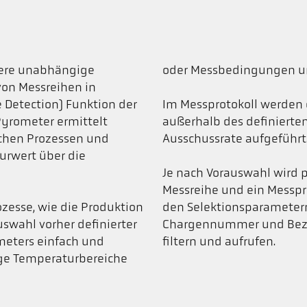
itere unabhängige
oder Messbedingungen u
on Messreihen in
 Detection) Funktion der
Im Messprotokoll werden 
Pyrometer ermittelt
außerhalb des definierten
ichen Prozessen und
Ausschussrate aufgeführt
urwert über die
Je nach Vorauswahl wird 
Messreihe und ein Messpro
ozesse, wie die Produktion
den Selektionsparamete
uswahl vorher definierter
Chargennummer und Bezei
meters einfach und
filtern und aufrufen.
sige Temperaturbereiche