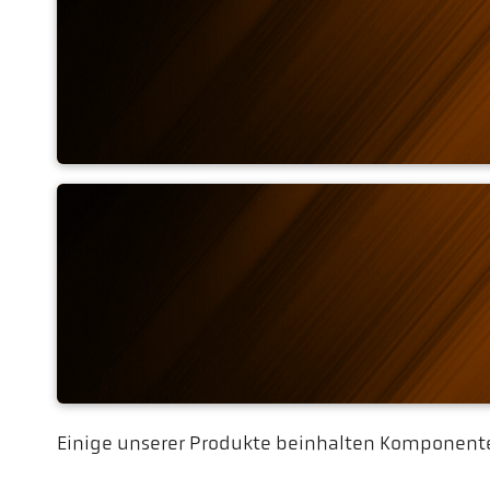
Software CellaView
Einige unserer Produkte beinhalten Komponenten
IO-Link Communication 