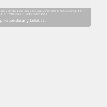
 Sie auf den Play-Button klicken. Beim Laden werden Daten an YouTube übermittelt, die
erden. Mehr dazu in unserer Datenschutzerklärung.
plikationslösung CellaCast