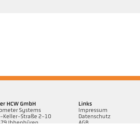
ler HCW GmbH
Links
ometer Systems
Impressum
l-Keller-Straße 2-10
Datenschutz
79 Ibbenbüren,
AGB
rmany
efon +49 (0) 5451 850