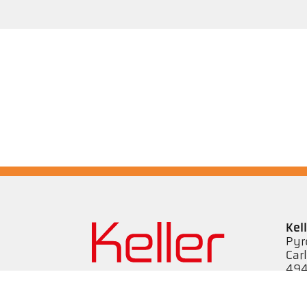
Kel
Pyr
Car
494
Ge
Tel