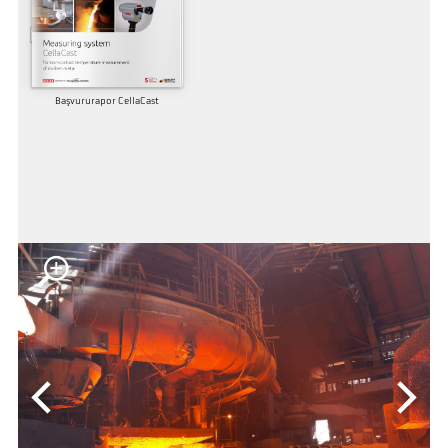
Başvururapor CellaCast