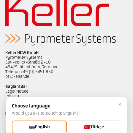
Keller HCW GmbH
Pyrometer Systems
Carl-Keller-Straße 2-10
49479 Ibbenbüren, Germany
Telefon +49 (0) 5451 850
ps@keller.de
Bağlantılar
Legal Notice
Privacy
GTC
×
Choose language
Would you like to switch to English?
İletişim
English
Türkçe
Sıcaklık ölçüm çözümlerimiz hakkında sorularınız mı var?