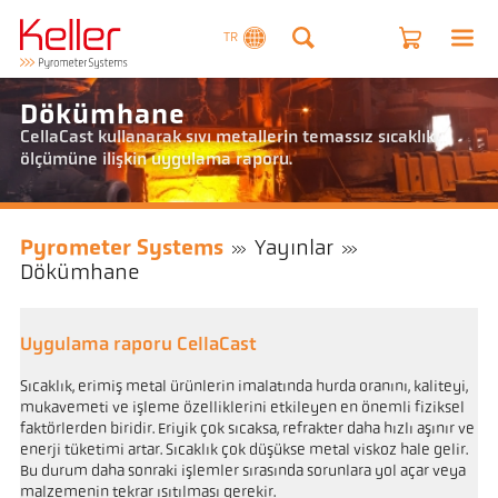
TR
Dökümhane
CellaCast kullanarak sıvı metallerin temassız sıcaklık
ölçümüne ilişkin uygulama raporu.
Pyrometer Systems
Yayınlar
Dökümhane
Uygulama raporu CellaCast
Sıcaklık, erimiş metal ürünlerin imalatında hurda oranını, kaliteyi,
mukavemeti ve işleme özelliklerini etkileyen en önemli fiziksel
faktörlerden biridir. Eriyik çok sıcaksa, refrakter daha hızlı aşınır ve
enerji tüketimi artar. Sıcaklık çok düşükse metal viskoz hale gelir.
Bu durum daha sonraki işlemler sırasında sorunlara yol açar veya
malzemenin tekrar ısıtılması gerekir.