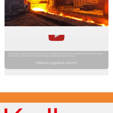
Bu video, oynat düğmesine tıkladığınızda YouTube tarafından yüklenir. Yükleme sırasında, bizim kontrolümüz dışında
işlenen veriler YouTube'a aktarılır. Daha fazla bilgi için gizlilik politikamızı inceleyin.
CellaCast uygulama çözümü