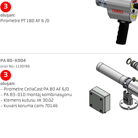
3
oluşan:
Pirometre PT 180 AF 6 /D
PA 80-K004
ürün No.: 1130766
3
oluşan:
- Pirometre CellaCast PA 80 AF 6/D
- PA 83-010 montaj kombinasyonu
- Klemens kutusu VK 30.02
- Kuvars koruma camı 70146