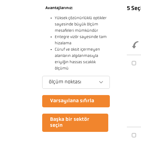
5 Seç
Avantajlarınız:
Yüksek çözünürlüklü optikler
sayesinde büyük ölçüm
mesafeleri mümkündür
Entegre vizör sayesinde tam
hizalama
Cüruf ve oksit içermeyen
alanların algılanmasıyla
eriyiğin hassas sıcaklık
ölçümü
ölçüm noktası
Varsayılana sıfırla
Başka bir sektör
seçin