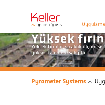
Uygulama
Yüksek fırın
Yüksek fırınlar, sıcaklık ölçüm si
yüksek taleplere sahiptir.
Pyrometer Systems
Uyg