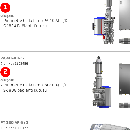
1
oluşan:
- Pirometre CellaTemp PA 40 AF 1/D
- SK 824 Bağlantı Kutusu
PA 40-K025
ürün No.: 1102486
2
oluşan:
- Pirometre CellaTemp PA 40 AF 1/D
- SK 808 bağlantı kutusu
PT 180 AF 6 /D
ürün No.: 1056172