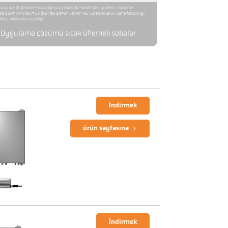
o, oynat düğmesine tıkladığınızda YouTube tarafından yüklenir. Yükleme
da, bizim kontrolümüz dışında işlenen veriler YouTube'a aktarılır. Daha fazla bilgi
lilik politikamızı inceleyin.
Uygulama çözümü sıcak üflemeli sobalar
İndirmek
ürün sayfasına
İndirmek