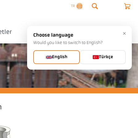
TR
tler
Şirket
İletişim
×
Choose language
Would you like to switch to English?
English
Türkçe
n