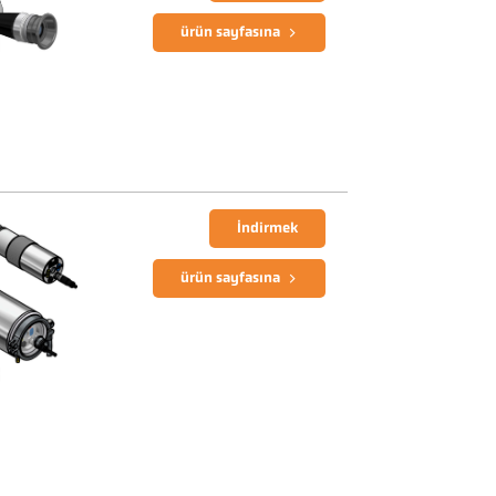
ürün sayfasına
İndirmek
ürün sayfasına