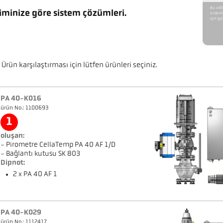
Bu vide
iminize göre sistem çözümleri.
sırasın
için giz
Ürün karşılaştırması için lütfen ürünleri seçiniz.
PA 40-K016
ürün No.: 1100693
1
oluşan:
- Pirometre CellaTemp PA 40 AF 1/D
- Bağlantı kutusu SK 803
Dipnot:
2 x PA 40 AF 1
PA 40-K029
ürün No.: 1112417