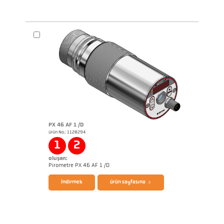
PX 46 AF 1 /D
ürün No.: 1128294
1
2
oluşan:
Pirometre PX 46 AF 1 /D
İndirmek
ürün sayfasına