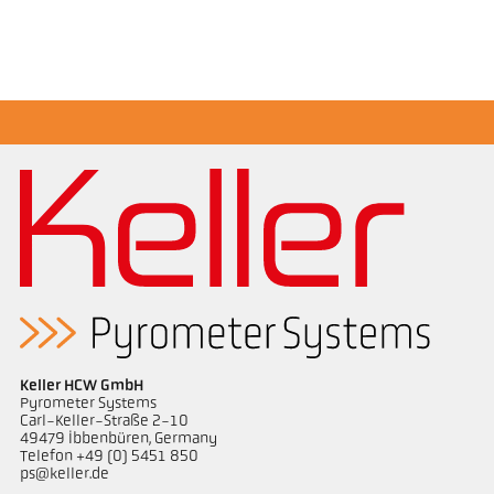
broşür CellaTemp PX
Questionnaire Radiation Pyrometers
Keller HCW GmbH
Pyrometer Systems
Carl-Keller-Straße 2-10
49479 Ibbenbüren, Germany
Telefon +49 (0) 5451 850
ps@keller.de