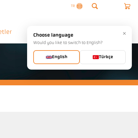
TR
tler
Şirket
İletişim
×
Choose language
Would you like to switch to English?
English
Türkçe