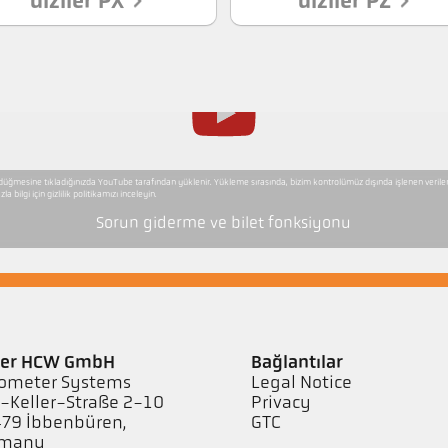
diziler PX
diziler PZ
düğmesine tıkladığınızda YouTube tarafından yüklenir. Yükleme sırasında, bizim kontrolümüz dışında işlenen veril
zla bilgi için gizlilik politikamızı inceleyin.
Sorun giderme ve bilet fonksiyonu
ler HCW GmbH
Bağlantılar
ometer Systems
Legal Notice
l-Keller-Straße 2-10
Privacy
79 Ibbenbüren,
GTC
rmany