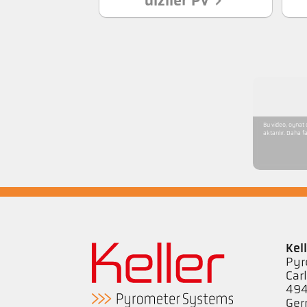
diziler PV
Bu video, oynat 
aktarılır. Daha fa
Kel
Pyr
Car
494
Ge