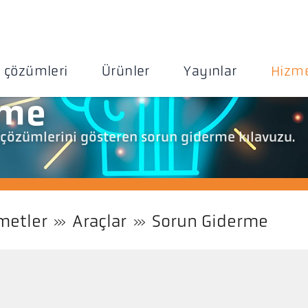
 çözümleri
Ürünler
Yayınlar
Hizme
rme
n çözümlerini gösteren sorun giderme kılavuzu.
metler
Araçlar
Sorun Giderme