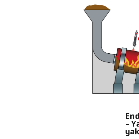
End
- Y
ya