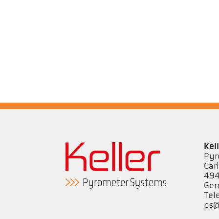
Kel
Pyr
Car
494
Ge
Tel
ps@