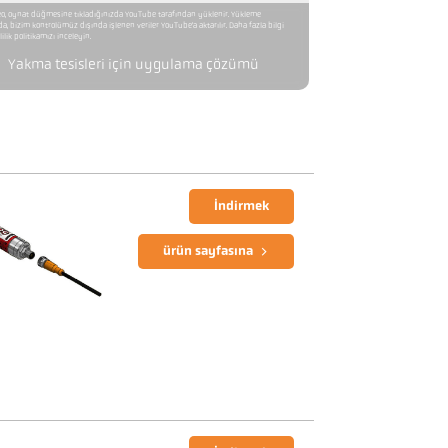
o, oynat düğmesine tıkladığınızda YouTube tarafından yüklenir. Yükleme
da, bizim kontrolümüz dışında işlenen veriler YouTube'a aktarılır. Daha fazla bilgi
lilik politikamızı inceleyin.
Yakma tesisleri için uygulama çözümü
İndirmek
ürün sayfasına