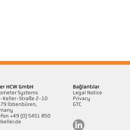
ler HCW GmbH
Bağlantılar
ometer Systems
Legal Notice
l-Keller-Straße 2-10
Privacy
79 Ibbenbüren,
GTC
rmany
efon +49 (0) 5451 850
keller.de