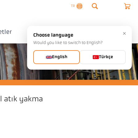
TR
tler
Şirket
İletişim
×
Choose language
Would you like to switch to English?
English
Türkçe
l atık yakma