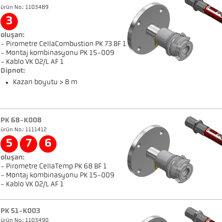
ürün No.: 1103489
3
oluşan:
- Pirometre CellaCombustion PK 73 BF 1
- Montaj kombinasyonu PK 15-009
- Kablo VK 02/L AF 1
Dipnot:
Kazan boyutu > 8 m
PK 68-K008
ürün No.: 1111412
5
7
6
oluşan:
- Pirometre CellaTemp PK 68 BF 1
- Montaj kombinasyonu PK 15-009
- Kablo VK 02/L AF 1
PK 51-K003
ürün No.: 1103490