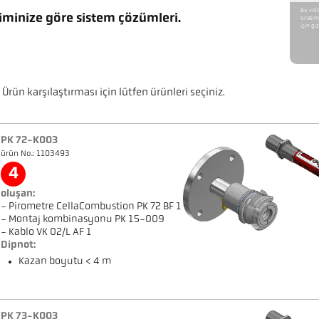
Bu vide
iminize göre sistem çözümleri.
sırasın
için giz
Ürün karşılaştırması için lütfen ürünleri seçiniz.
PK 72-K003
ürün No.: 1103493
4
oluşan:
- Pirometre CellaCombustion PK 72 BF 1
- Montaj kombinasyonu PK 15-009
- Kablo VK 02/L AF 1
Dipnot:
Kazan boyutu < 4 m
PK 73-K003