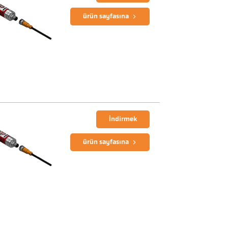
ürün sayfasına
İndirmek
ürün sayfasına