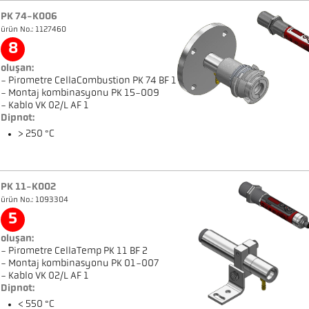
PK 74-K006
ürün No.: 1127460
8
oluşan:
- Pirometre CellaCombustion PK 74 BF 1
- Montaj kombinasyonu PK 15-009
- Kablo VK 02/L AF 1
Dipnot:
> 250 °C
PK 11-K002
ürün No.: 1093304
5
oluşan:
- Pirometre CellaTemp PK 11 BF 2
- Montaj kombinasyonu PK 01-007
- Kablo VK 02/L AF 1
Dipnot:
< 550 °C