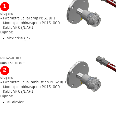
1
oluşan:
- Pirometre CellaTemp PK 51 BF 1
- Montaj kombinasyonu PK 15-009
- Kablo VK 02/L AF 1
Dipnot:
alev etkisi yok
PK 62-K003
ürün No.: 1103492
2
oluşan:
- Pirometre CellaCombustion PK 62 BF 1
- Montaj kombinasyonu PK 15-009
- Kablo VK 02/L AF 1
Dipnot:
isli alevler