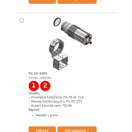
Uygunluk beyanı Declaration itibaren
Uygunluk beyanı Declaration itibaren
Conformity PKSxx
Conformity PKxy
PA 29-K001
ürün No.: 1095094
Boyutçizim PKL 28-K001
1
2
oluşan:
- Pirometre CellaTemp PA 29 AF 21/L
- Montaj kombinasyonu PA 20-071
- Kuvars koruma camı 70146
Dipnot:
Mesafe > 0.4m
broşür CellaTemp PA
Questionnaire Radiation Pyrometers
İndirmek
ürün sayfasına