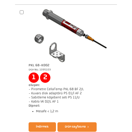
broşür CellaTemp PA
broşür CellaView
PKL 68-K002
ürün No.: 1095103
Boyutçizim PA 40-K008
1
2
oluşan:
- Pirometre CellaTemp PKL 68 BF 2/L
- Kuvars disk adaptörü PS 01/I AF 2
- Sabitleme köşebent seti PS 11/U
- Kablo VK 02/L AF 1
Dipnot:
Mesafe < 1,2 m
broşür CellaTemp PK PKF PKL
Questionnaire Radiation Pyrometers
İndirmek
ürün sayfasına