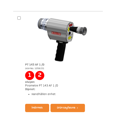
PT 143 AF 1 /D
ürün No.: 1056151
1
2
oluşan:
Pirometre PT 143 AF 1 /D
Dipnot:
Handhållen enhet
İndirmek
ürün sayfasına