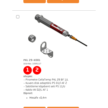
Uygunluk beyanı Declaration itibaren
Uygunluk beyanı Declaration itibaren
Conformity PT1xx
Conformity PV11
PKL 29-K001
ürün No.: 1095117
Boyutçizim PA 29-K001
1
2
oluşan:
- Pirometre CellaTemp PKL 29 BF 1/L
- Kuvars disk adaptörü PS 01/I AF 2
- Sabitleme köşebent seti PS 11/U
- Kablo VK 02/L AF 1
Dipnot:
Mesafe <0,4m
broşür CellaTemp PK PKF PKL
Questionnaire Radiation Pyrometers