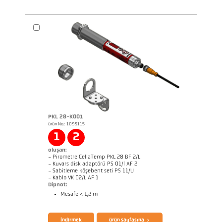
PKL 28-K001
ürün No.: 1095115
hızlı başlangıç ​​Kılavuzu CellaTemp PA1x 2x
Boyutçizim PA 20-K003
3x
1
2
oluşan:
- Pirometre CellaTemp PKL 28 BF 2/L
- Kuvars disk adaptörü PS 01/I AF 2
- Sabitleme köşebent seti PS 11/U
- Kablo VK 02/L AF 1
Dipnot:
Mesafe < 1,2 m
broşür CellaTemp PK PKF PKL
Questionnaire Radiation Pyrometers
İndirmek
ürün sayfasına