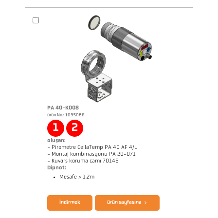
broşür CellaPort PT
Questionnaire Radiation Pyrometers
PA 40-K008
ürün No.: 1095086
1
2
oluşan:
- Pirometre CellaTemp PA 40 AF 4/L
- Montaj kombinasyonu PA 20-071
- Kuvars koruma camı 70146
Dipnot:
Mesafe > 1.2m
broşür CellaTemp PA
Questionnaire Radiation Pyrometers
İndirmek
ürün sayfasına