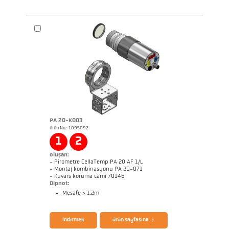
Başvururapor Alüminyum
Başvururapor CellaCombustion
PA 20-K003
ürün No.: 1095092
Boyutçizim PKL 68-K002
1
2
oluşan:
- Pirometre CellaTemp PA 20 AF 1/L
- Montaj kombinasyonu PA 20-071
- Kuvars koruma camı 70146
Dipnot:
Mesafe > 1.2m
Başvururapor CellaCast
Talimatlar CellaTemp PA 1x2x3x
İndirmek
ürün sayfasına