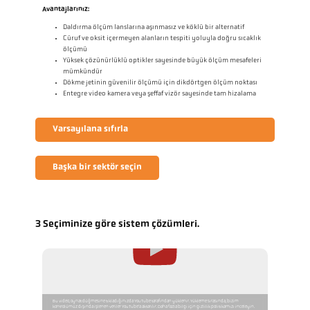
Avantajlarınız:
Daldırma ölçüm lanslarına aşınmasız ve köklü bir alternatif
Cüruf ve oksit içermeyen alanların tespiti yoluyla doğru sıcaklık
ölçümü
Yüksek çözünürlüklü optikler sayesinde büyük ölçüm mesafeleri
mümkündür
Dökme jetinin güvenilir ölçümü için dikdörtgen ölçüm noktası
Entegre video kamera veya şeffaf vizör sayesinde tam hizalama
Varsayılana sıfırla
Başka bir sektör seçin
3 Seçiminize göre sistem çözümleri.
Bu video, oynat düğmesine tıkladığınızda YouTube tarafından yüklenir. Yükleme sırasında, bizim
kontrolümüz dışında işlenen veriler YouTube'a aktarılır. Daha fazla bilgi için gizlilik politikamızı inceleyin.