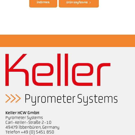
İndirmek
ürün sayfasına
Boyutçizim PA 83-K012
Başvururapor CellaCast
Keller HCW GmbH
Pyrometer Systems
Carl-Keller-Straße 2-10
49479 Ibbenbüren, Germany
Telefon +49 (0) 5451 850