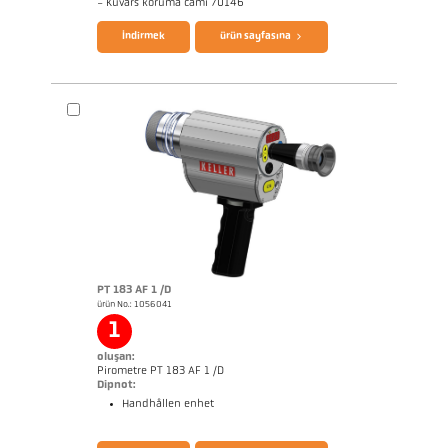
- Kuvars koruma camı 70146
İndirmek
ürün sayfasına
Boyutçizim PA 83-K011
Başvururapor CellaCast
uzman rapor Casting
PT 183 AF 1 /D
ürün No.: 1056041
1
oluşan:
Pirometre PT 183 AF 1 /D
Dipnot:
Handhållen enhet
broşür CellaCast PA83 PT183
Questionnaire CellaCast