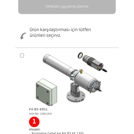
CellaCast uygulama çözümü
Ürün karşılaştırması için lütfen
ürünleri seçiniz.
broşür CellaCast PA83 PT183
Questionnaire CellaCast
PA 83-K011
ürün No.: 1081164
1
oluşan:
- Pirometre CellaCast PA 83 AF 13/D