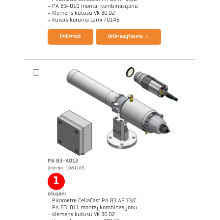
- PA 83-010 montaj kombinasyonu
- Klemens kutusu VK 30.02
- Kuvars koruma camı 70146
İndirmek
ürün sayfasına
Başvururapor CellaCast
uzman rapor Casting
broşür CellaCast PA83 PT183
Questionnaire CellaCast
PA 83-K012
ürün No.: 1081165
1
oluşan:
- Pirometre CellaCast PA 83 AF 13/C
- PA 83-011 montaj kombinasyonu
- Klemens kutusu VK 30.02