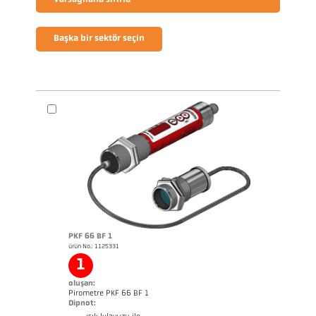
Varsayılana sıfırla
Başka bir sektör seçin
PKF 66 BF 1
ürün No.: 1125331
1
oluşan:
Pirometre PKF 66 BF 1
Dipnot: