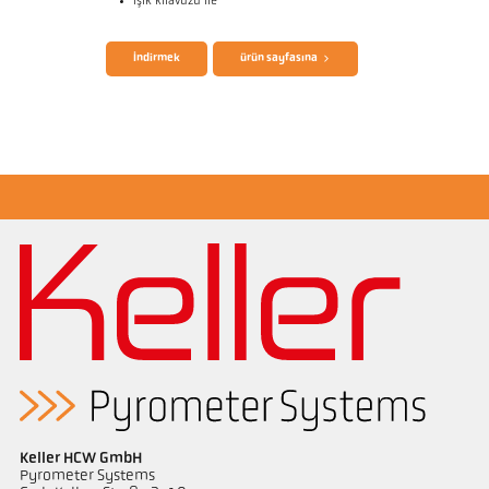
ışık kılavuzu ile
broşür CellaTemp PK PKF PKL
Questionnaire Radiation Pyrometers
İndirmek
ürün sayfasına
Başvururapor Semiconductor industry
Keller HCW GmbH
Pyrometer Systems