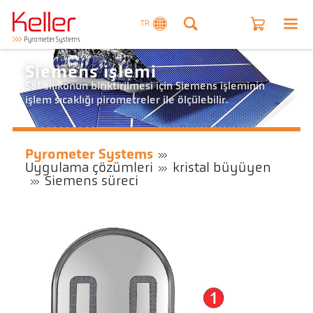
TR
Siemens işlemi
Saf silikonun biriktirilmesi için Siemens işleminin
işlem sıcaklığı pirometreler ile ölçülebilir.
Pyrometer Systems
Uygulama çözümleri
kristal büyüyen
Siemens süreci