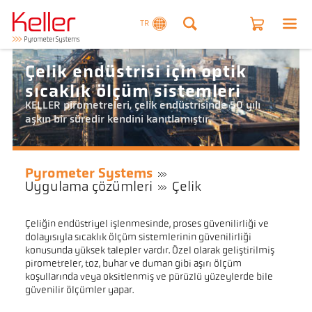
TR
Çelik endüstrisi için optik
sıcaklık ölçüm sistemleri
KELLER pirometreleri, çelik endüstrisinde 50 yılı
aşkın bir süredir kendini kanıtlamıştır.
Pyrometer Systems
Uygulama çözümleri
Çelik
Çeliğin endüstriyel işlenmesinde, proses güvenilirliği ve
dolayısıyla sıcaklık ölçüm sistemlerinin güvenilirliği
konusunda yüksek talepler vardır. Özel olarak geliştirilmiş
pirometreler, toz, buhar ve duman gibi aşırı ölçüm
koşullarında veya oksitlenmiş ve pürüzlü yüzeylerde bile
güvenilir ölçümler yapar.