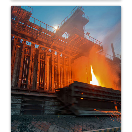
Haddehane soğutma yatağı