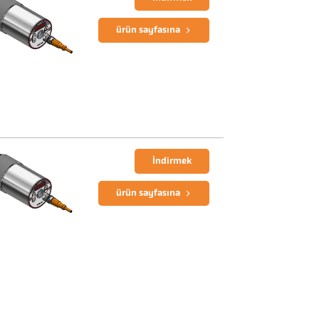
ürün sayfasına
İndirmek
ürün sayfasına