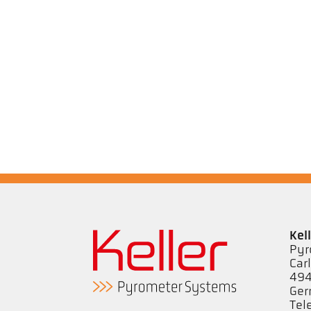
Kel
Pyr
Car
494
Ge
Tel