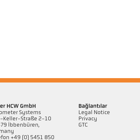
ler HCW GmbH
Bağlantılar
ometer Systems
Legal Notice
l-Keller-Straße 2-10
Privacy
79 Ibbenbüren,
GTC
rmany
efon +49 (0) 5451 850