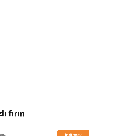
ı fırın
İndirmek