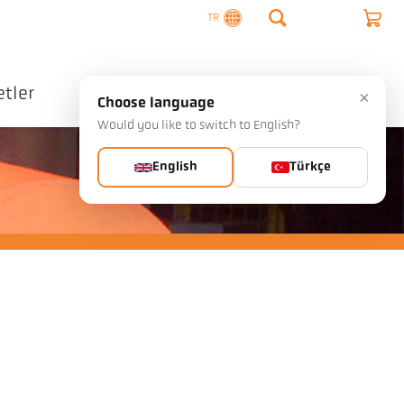
TR
tler
Şirket
İletişim
×
Choose language
Would you like to switch to English?
English
Türkçe