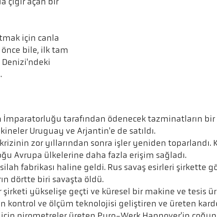
a çığır açan bir
atmak için canla
 önce bile, ilk tam
Denizi'ndeki
.
 İmparatorluğu tarafından ödenecek tazminatların bir p
kineler Uruguay ve Arjantin'e de satıldı.
zinin zor yıllarından sonra işler yeniden toparlandı. Ke
ğu Avrupa ülkelerine daha fazla erişim sağladı.
silah fabrikası haline geldi. Rus savaş esirleri şirkette g
ın dörtte biri savaşta öldü.
rketi yükselişe geçti ve küresel bir makine ve tesis üre
n kontrol ve ölçüm teknolojisi geliştiren ve üreten kard
ü için pirometreler üreten Pyro-Werk Hannover'in çoğun