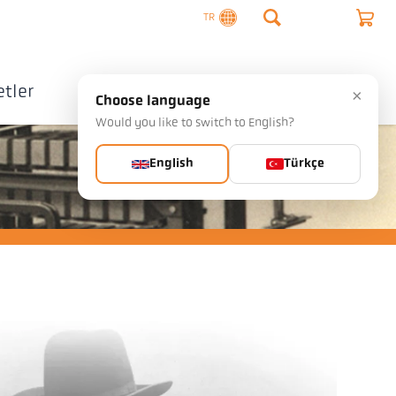
TR
tler
Şirket
İletişim
×
Choose language
Would you like to switch to English?
English
Türkçe