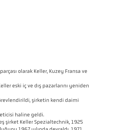
arçası olarak Keller, Kuzey Fransa ve
ller eski iç ve dış pazarlarını yeniden
örevlendirildi, şirketin kendi daimi
ticisi haline geldi.
eş şirket Keller Spezialtechnik, 1925
luğunu 1967 yılında devraldı. 1971