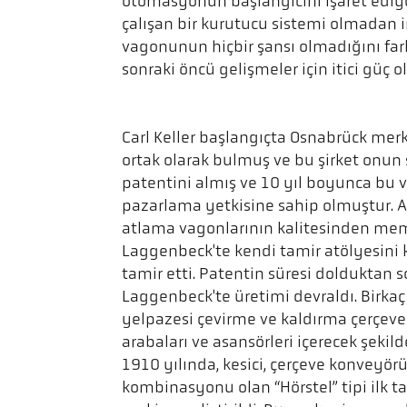
otomasyonun başlangıcını işaret ediyor
çalışan bir kurutucu sistemi olmadan 
vagonunun hiçbir şansı olmadığını far
sonraki öncü gelişmeler için itici güç o
Carl Keller başlangıçta Osnabrück merke
ortak olarak bulmuş ve bu şirket onu
patentini almış ve 10 yıl boyunca bu
pazarlama yetkisine sahip olmuştur. A
atlama vagonlarının kalitesinden me
Laggenbeck'te kendi tamir atölyesini 
tamir etti. Patentin süresi dolduktan 
Laggenbeck'te üretimi devraldı. Birkaç 
yelpazesi çevirme ve kaldırma çerçevele
arabaları ve asansörleri içerecek şekild
1910 yılında, kesici, çerçeve konveyörü
kombinasyonu olan “Hörstel” tipi ilk 