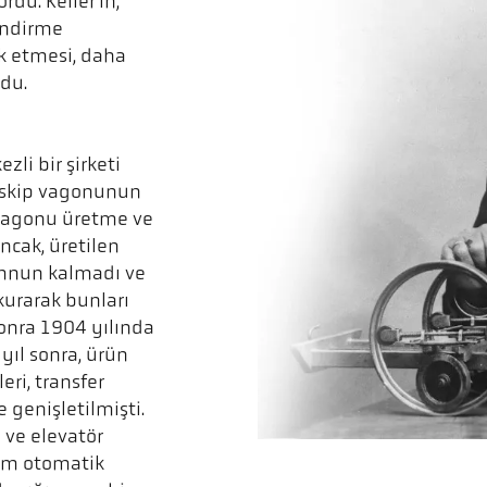
du. Keller'in,
indirme
k etmesi, daha
ldu.
zli bir şirketi
n skip vagonunun
 vagonu üretme ve
ncak, üretilen
mnun kalmadı ve
kurarak bunları
sonra 1904 yılında
yıl sonra, ürün
ri, transfer
e genişletilmişti.
 ve elevatör
tam otomatik