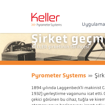
Uygulama
Şirket geçm
KELLER şirketinin tarihçesi
Pyrometer Systems
Şirk
1894 yılında Laggenbeck'li makinist Ca
1932) yerleştirme vagonunu icat etti. 
çekici görünen bu cihaz, tuğla ve kire