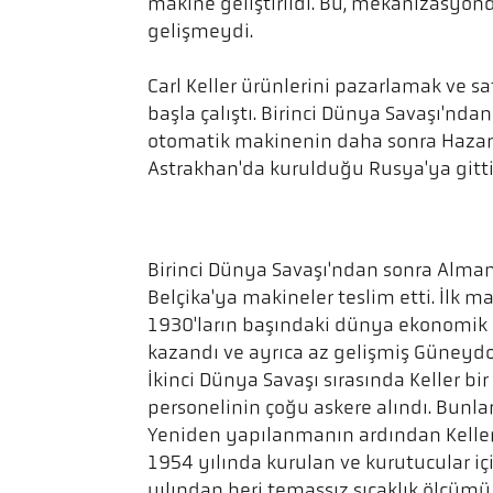
makine geliştirildi. Bu, mekanizasyond
gelişmeydi.
Carl Keller ürünlerini pazarlamak ve s
başla çalıştı. Birinci Dünya Savaşı'ndan
otomatik makinenin daha sonra Hazar 
Astrakhan'da kurulduğu Rusya'ya gitti
Birinci Dünya Savaşı'ndan sonra Alman
Belçika'ya makineler teslim etti. İlk ma
1930'ların başındaki dünya ekonomik kri
kazandı ve ayrıca az gelişmiş Güneydo
İkinci Dünya Savaşı sırasında Keller bir 
personelinin çoğu askere alındı. Bunlar
Yeniden yapılanmanın ardından Keller şi
1954 yılında kurulan ve kurutucular içi
yılından beri temassız sıcaklık ölçüm