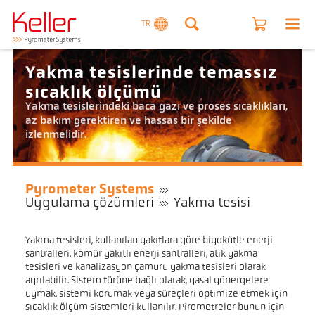
TR
Yakma tesislerinde temassız
sıcaklık ölçümü
Yakma tesislerindeki baca gazı ve proses sıcaklıkları,
az bakım gerektiren ve hassas bir şekilde
izlenmelidir.
Pyrometer Systems
Uygulama çözümleri
Yakma tesisi
Yakma tesisleri, kullanılan yakıtlara göre biyokütle enerji
santralleri, kömür yakıtlı enerji santralleri, atık yakma
tesisleri ve kanalizasyon çamuru yakma tesisleri olarak
ayrılabilir. Sistem türüne bağlı olarak, yasal yönergelere
uymak, sistemi korumak veya süreçleri optimize etmek için
sıcaklık ölçüm sistemleri kullanılır. Pirometreler bunun için