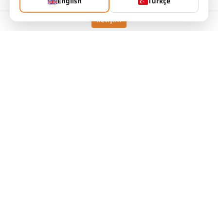
English
Türkçe
İletişim
Özel atık yakma