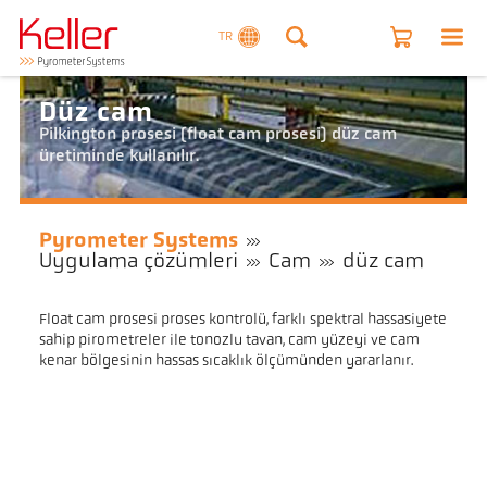
TR
Düz cam
Pilkington prosesi (float cam prosesi) düz cam
üretiminde kullanılır.
Pyrometer Systems
Uygulama çözümleri
Cam
düz cam
Float cam prosesi proses kontrolü, farklı spektral hassasiyete
sahip pirometreler ile tonozlu tavan, cam yüzeyi ve cam
kenar bölgesinin hassas sıcaklık ölçümünden yararlanır.