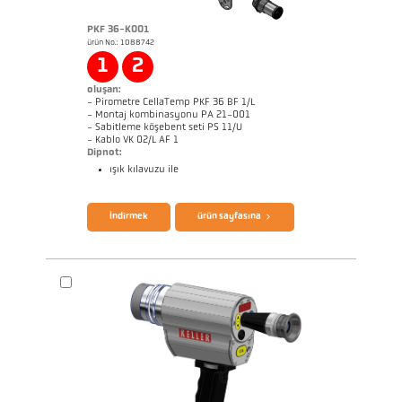
PKF 36-K001
ürün No.: 1088742
1
2
oluşan:
- Pirometre CellaTemp PKF 36 BF 1/L
- Montaj kombinasyonu PA 21-001
- Sabitleme köşebent seti PS 11/U
- Kablo VK 02/L AF 1
Dipnot:
ışık kılavuzu ile
broşür CellaTemp PK PKF PKL
Questionnaire Radiation Pyrometers
İndirmek
ürün sayfasına