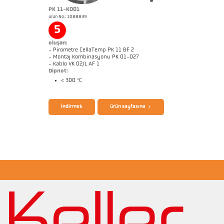
PK 11-K001
ürün No.: 1088839
Başvururapor Glass
Boyutçizim PK 11-K004
5
oluşan:
- Pirometre CellaTemp PK 11 BF 2
- Montaj Kombinasyonu PK 01-027
- Kablo VK 02/L AF 1
Dipnot:
< 300 °C
broşür CellaTemp PK PKF PKL
Questionnaire Radiation Pyrometers
İndirmek
ürün sayfasına