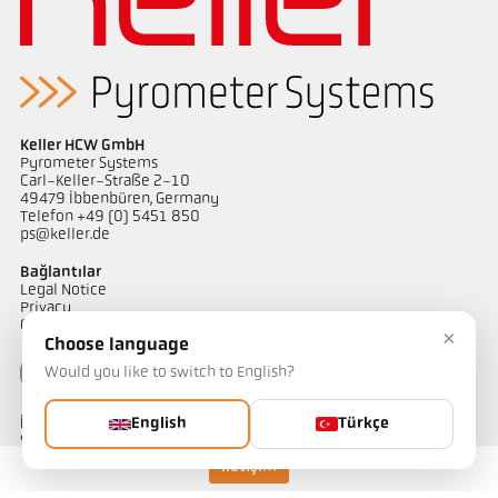
Başvururapor Glass
Boyutçizim PK 11-K001
Keller HCW GmbH
Pyrometer Systems
Carl-Keller-Straße 2-10
49479 Ibbenbüren, Germany
Telefon +49 (0) 5451 850
ps@keller.de
Bağlantılar
Legal Notice
Privacy
GTC
×
Choose language
Would you like to switch to English?
İletişim
English
Türkçe
Sıcaklık ölçüm çözümlerimiz hakkında sorularınız mı var?
Ekibimiz size yardımcı olmaktan memnuniyet duyacaktır.
İletişim