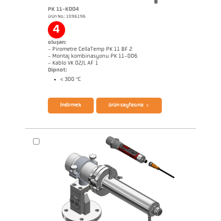
PK 11-K004
ürün No.: 1096196
Başvururapor Glass
Boyutçizim PK 41-K001
4
oluşan:
- Pirometre CellaTemp PK 11 BF 2
- Montaj kombinasyonu PK 11-006
- Kablo VK 02/L AF 1
Dipnot:
< 300 °C
broşür CellaTemp PK PKF PKL
Questionnaire Radiation Pyrometers
İndirmek
ürün sayfasına