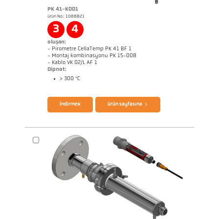
PK 41-K001
ürün No.: 1088821
Başvururapor Glass
3
4
oluşan:
- Pirometre CellaTemp PK 41 BF 1
- Montaj kombinasyonu PK 15-008
- Kablo VK 02/L AF 1
Dipnot:
> 300 °C
broşür CellaTemp PK PKF PKL
Questionnaire Radiation Pyrometers
İndirmek
ürün sayfasına