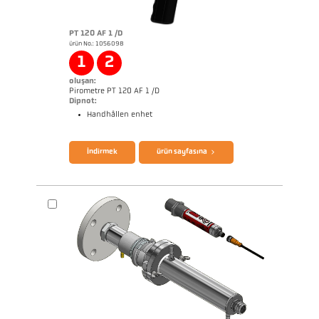
PT 120 AF 1 /D
ürün No.: 1056098
Başvururapor Glass
Boyutçizim PKF 36-K001
1
2
oluşan:
Pirometre PT 120 AF 1 /D
Dipnot:
Handhållen enhet
broşür CellaPort PT
Questionnaire Radiation Pyrometers
İndirmek
ürün sayfasına