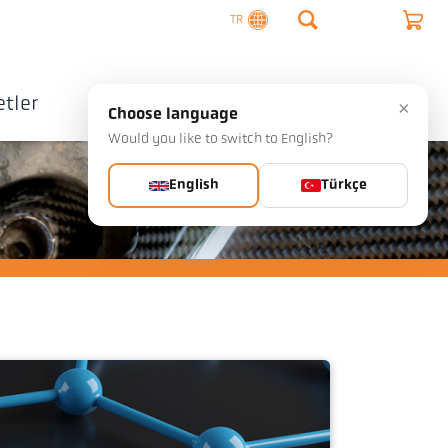
TR
tler
Şirket
İletişim
×
Choose language
Would you like to switch to English?
English
Türkçe