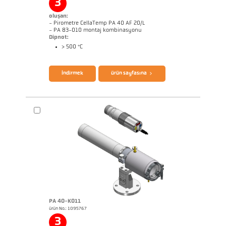
3
oluşan:
- Pirometre CellaTemp PA 40 AF 20/L
- PA 83-010 montaj kombinasyonu
Dipnot:
> 500 °C
broşür CellaTemp PA
Questionnaire Radiation Pyrometers
İndirmek
ürün sayfasına
PA 40-K011
ürün No.: 1095767
Başvururapor Roller stand
Boyutçizim PA 40-K010
3