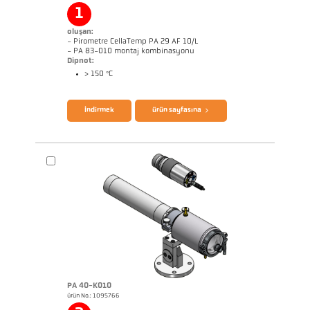
Başvururapor Roller stand
Boyutçizim PA 10-K003
1
oluşan:
- Pirometre CellaTemp PA 29 AF 10/L
- PA 83-010 montaj kombinasyonu
Dipnot:
> 150 °C
broşür CellaTemp PA
Questionnaire Radiation Pyrometers
İndirmek
ürün sayfasına
PA 40-K010
ürün No.: 1095766
Başvururapor Roller stand
Boyutçizim PA 29-K002