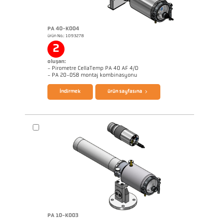
PA 40-K004
ürün No.: 1093278
2
oluşan:
- Pirometre CellaTemp PA 40 AF 4/D
broşür CellaTemp PA
Questionnaire Radiation Pyrometers
- PA 20-058 montaj kombinasyonu
İndirmek
ürün sayfasına
PA 10-K003