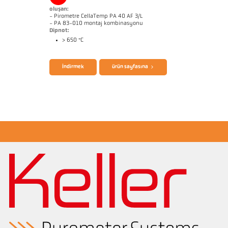
oluşan:
- Pirometre CellaTemp PA 40 AF 3/L
- PA 83-010 montaj kombinasyonu
Dipnot:
> 650 °C
broşür CellaTemp PA
Questionnaire Radiation Pyrometers
İndirmek
ürün sayfasına
Başvururapor Roller stand
Boyutçizim PA 40-K011