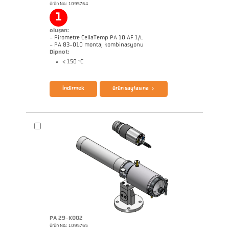
ürün No.: 1095764
Başvururapor Roller stand
Boyutçizim PA 40-K004
1
oluşan:
- Pirometre CellaTemp PA 10 AF 1/L
- PA 83-010 montaj kombinasyonu
Dipnot:
< 150 °C
broşür CellaTemp PA
Questionnaire Radiation Pyrometers
İndirmek
ürün sayfasına
PA 29-K002
ürün No.: 1095765