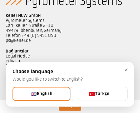
Keller HCW GmbH
Pyrometer Systems
Carl-Keller-Straße 2-10
49479 Ibbenbüren, Germany
Telefon +49 (0) 5451 850
ps@keller.de
Bağlantılar
Legal Notice
Privacy
GTC
×
Choose language
Would you like to switch to English?
İletişim
English
Türkçe
Sıcaklık ölçüm çözümlerimiz hakkında sorularınız mı var?
Ekibimiz size yardımcı olmaktan memnuniyet duyacaktır.
İletişim
Bize ulaşın