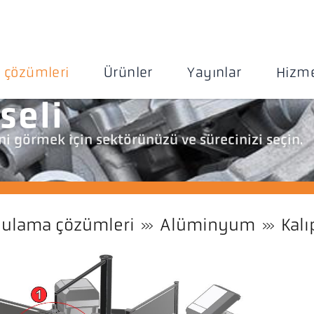
 çözümleri
Ürünler
Yayınlar
Hizme
seli
i görmek için sektörünüzü ve sürecinizi seçin.
ulama çözümleri
Alüminyum
Kalı