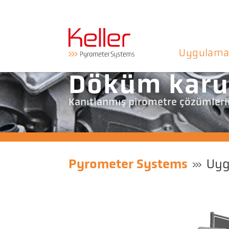
Uygulama
Döküm karu
Kanıtlanmış pirometre çözümlerin
Pyrometer Systems
Uyg