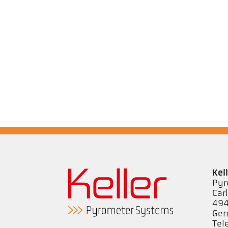
Kel
Pyr
Car
494
Ge
Tel