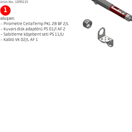
ürün No.: 1095115
1
oluşan:
- Pirometre CellaTemp PKL 28 BF 2/L
- Kuvars disk adaptörü PS 01/I AF 2
- Sabitleme köşebent seti PS 11/U
- Kablo VK 02/L AF 1