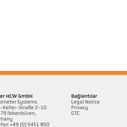
ler HCW GmbH
Bağlantılar
ometer Systems
Legal Notice
l-Keller-Straße 2-10
Privacy
79 Ibbenbüren,
GTC
rmany
efon +49 (0) 5451 850