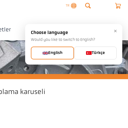
TR
tler
Şirket
İletişim
×
Choose language
Would you like to switch to English?
English
Türkçe
plama karuseli