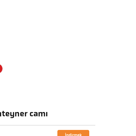
nteyner camı
İndirmek