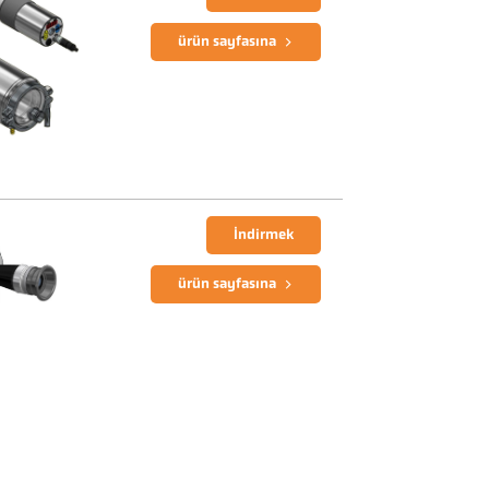
ürün sayfasına
İndirmek
ürün sayfasına