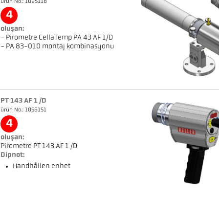
ürün No.: 1095118
4
oluşan:
- Pirometre CellaTemp PA 43 AF 1/D
- PA 83-010 montaj kombinasyonu
PT 143 AF 1 /D
ürün No.: 1056151
4
oluşan:
Pirometre PT 143 AF 1 /D
Dipnot:
Handhållen enhet