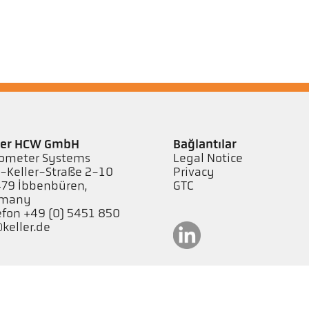
ler HCW GmbH
Bağlantılar
ometer Systems
Legal Notice
l-Keller-Straße 2-10
Privacy
79 Ibbenbüren,
GTC
rmany
efon +49 (0) 5451 850
keller.de