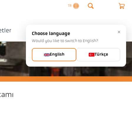
TR
tler
Şirket
İletişim
×
Choose language
Would you like to switch to English?
English
Türkçe
camı