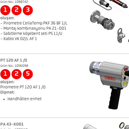
ürün No.: 1088742
1
2
3
oluşan:
- Pirometre CellaTemp PKF 36 BF 1/L
- Montaj kombinasyonu PA 21-001
- Sabitleme köşebent seti PS 11/U
- Kablo VK 02/L AF 1
PT 120 AF 1 /D
ürün No.: 1056098
1
2
5
oluşan:
Pirometre PT 120 AF 1 /D
Dipnot:
Handhållen enhet
PA 43-K001