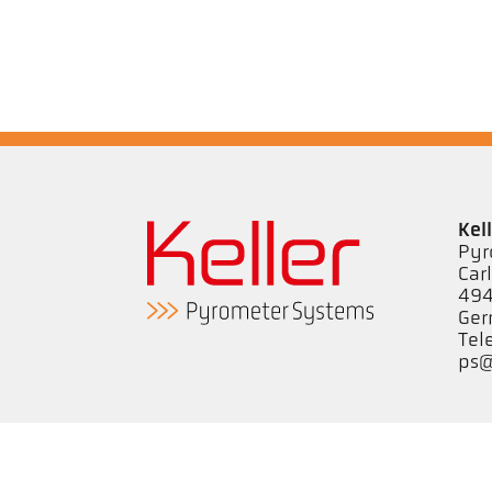
Kel
Pyr
Car
494
Ge
Tel
ps@