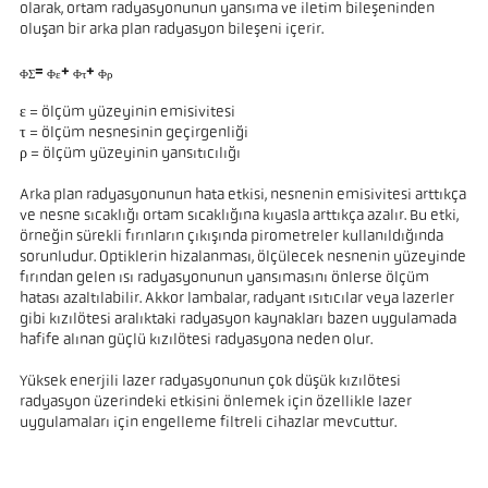
olarak, ortam radyasyonunun yansıma ve iletim bileşeninden
oluşan bir arka plan radyasyon bileşeni içerir.
=
+
+
ΦΣ
Φε
Φτ
Φρ
ε = ölçüm yüzeyinin emisivitesi
τ = ölçüm nesnesinin geçirgenliği
ρ = ölçüm yüzeyinin yansıtıcılığı
Arka plan radyasyonunun hata etkisi, nesnenin emisivitesi arttıkça
ve nesne sıcaklığı ortam sıcaklığına kıyasla arttıkça azalır. Bu etki,
örneğin sürekli fırınların çıkışında pirometreler kullanıldığında
sorunludur. Optiklerin hizalanması, ölçülecek nesnenin yüzeyinde
fırından gelen ısı radyasyonunun yansımasını önlerse ölçüm
hatası azaltılabilir. Akkor lambalar, radyant ısıtıcılar veya lazerler
gibi kızılötesi aralıktaki radyasyon kaynakları bazen uygulamada
hafife alınan güçlü kızılötesi radyasyona neden olur.
Yüksek enerjili lazer radyasyonunun çok düşük kızılötesi
radyasyon üzerindeki etkisini önlemek için özellikle lazer
uygulamaları için engelleme filtreli cihazlar mevcuttur.