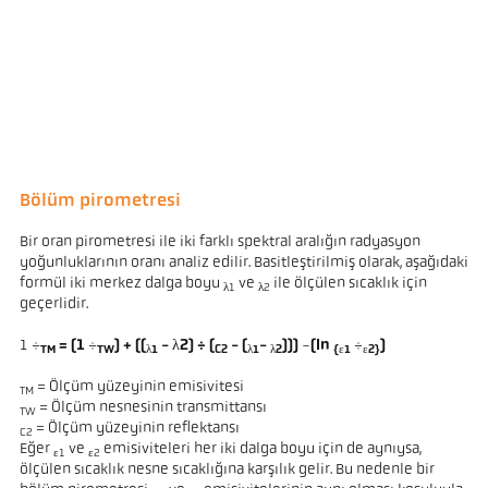
Bölüm pirometresi
Bir oran pirometresi ile iki farklı spektral aralığın radyasyon
yoğunluklarının oranı analiz edilir. Basitleştirilmiş olarak, aşağıdaki
formül iki merkez dalga boyu
ve
ile ölçülen sıcaklık için
λ1
λ2
geçerlidir.
1 ÷
= (1
÷
) + ((
- λ2) ÷ (
- (
-
)))
-
(ln
÷
)
TM
TW
λ1
C2
λ1
λ2
{ε1
ε2}
= Ölçüm yüzeyinin emisivitesi
TM
= Ölçüm nesnesinin transmittansı
TW
= Ölçüm yüzeyinin reflektansı
C2
Eğer
ve
emisiviteleri her iki dalga boyu için de aynıysa,
ε1
ε2
ölçülen sıcaklık nesne sıcaklığına karşılık gelir. Bu nedenle bir