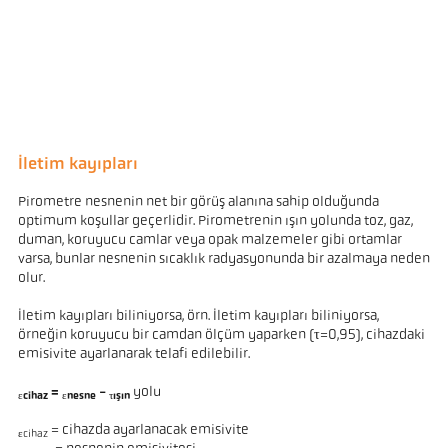
İletim kayıpları
Pirometre nesnenin net bir görüş alanına sahip olduğunda
optimum koşullar geçerlidir. Pirometrenin ışın yolunda toz, gaz,
duman, koruyucu camlar veya opak malzemeler gibi ortamlar
varsa, bunlar nesnenin sıcaklık radyasyonunda bir azalmaya neden
olur.
İletim kayıpları biliniyorsa, örn. İletim kayıpları biliniyorsa,
örneğin koruyucu bir camdan ölçüm yaparken (τ=0,95), cihazdaki
emisivite ayarlanarak telafi edilebilir.
=
-
yolu
εcihaz
εnesne
τışın
= cihazda ayarlanacak emisivite
εcihaz