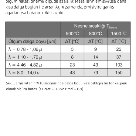
ölçüm hatası önemli ölçüde azaltılır. Metallerin emisivitesi daha
kısa dalga boyları ile artar. Aynı zamanda, emisivite yanlış
ayarlanırsa hatanın etkisi azalır.
Şek. 1 Emisivitenin %10 sapmasında dalga boyu ve sıcaklığın bir fonksiyonu
olarak ölçüm hatası (ε Gerät = 0.8 ve ε real = 0.9)