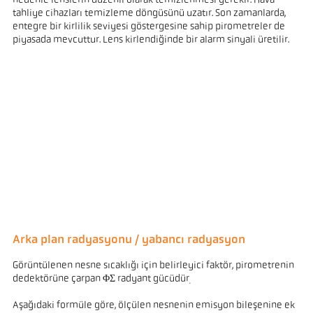
nedenle lenslerin düzenli olarak temizlenmesi gerekir. Hava
tahliye cihazları temizleme döngüsünü uzatır. Son zamanlarda,
entegre bir kirlilik seviyesi göstergesine sahip pirometreler de
piyasada mevcuttur. Lens kirlendiğinde bir alarm sinyali üretilir.
Arka plan radyasyonu / yabancı radyasyon
Görüntülenen nesne sıcaklığı için belirleyici faktör, pirometrenin
dedektörüne çarpan ΦΣ radyant gücüdür
.
Aşağıdaki formüle göre, ölçülen nesnenin emisyon bileşenine ek