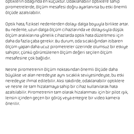
optiklerin odağında en küçüktür. Odaklanabilir optiklere sahip
pirometrelerde, ölçüm mesafesi doğru ayarlanırsa bu etki önemli
ölçüde azaltılabilir.
Optik hata, fiziksel nedenlerden dolayı dalga boyuyla birlikte artar.
Bu nedenle, uzun dalga ölçüm cihazlarında ve dolayısıyla düşük
ölçüm aralıklarına yönelik cihazlarda optik hata düzeltmesi için
daha da fazla çaba gerekir. Bu durum, oda sıcaklığından itibaren
ölçüm yapan daha ucuz pirometreler üzerinde olumsuz bir etkiye
sahiptir, çünkü görüntülenen ölçüm değeri seçilen ölçüm
mesafesine çok bağlıdır.
Nesne pirometrenin ölçüm noktasından önemli ölçüde daha
büyükse ve alan neredeyse aynı sıcaklık seviyesindeyse, bu etki
neredeyse ihmal edilebilir. Aksi takdirde, odaklanabilir optiklere
ve nesne ile tam hizalamaya sahip bir cihaz kullanılarak hata
azaltılabilir. Pirometrenin tam olarak hizalanması için bir pilot ışık,
lensin içinden geçen bir görüş veya entegre bir video kamera
önerilir.