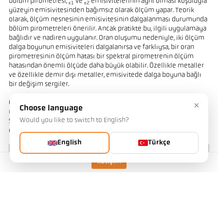
bölüm pirometresi,
ve
emisivitelerinin aynı olması koşuluyla
ε1
ε2
yüzeyin emisivitesinden bağımsız olarak ölçüm yapar. Teorik
olarak, ölçüm nesnesinin emisivitesinin dalgalanması durumunda
bölüm pirometreleri önerilir. Ancak pratikte bu, ilgili uygulamaya
bağlıdır ve nadiren uygulanır. Oran oluşumu nedeniyle, iki ölçüm
dalga boyunun emisiviteleri dalgalanırsa ve farklıysa, bir oran
pirometresinin ölçüm hatası bir spektral pirometrenin ölçüm
hatasından önemli ölçüde daha büyük olabilir. Özellikle metaller
ve özellikle demir dışı metaller, emisivitede dalga boyuna bağlı
bir değişim sergiler.
Öte yandan toz, buhar veya duman gibi iletim kayıpları genellikle
×
Choose language
radyasyon yoğunluğunda homojen bir zayıflamaya neden olur.
Would you like to switch to English?
Spektral pirometrelerle karşılaştırıldığında, oran pirometrelerinin
ölçülen değeri bu koşullar altında sabit kalır.
English
Türkçe
İletişim