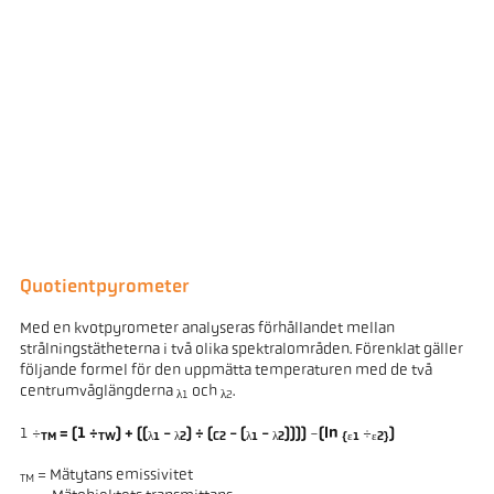
Quotientpyrometer
Med en kvotpyrometer analyseras förhållandet mellan
strålningstätheterna i två olika spektralområden. Förenklat gäller
följande formel för den uppmätta temperaturen med de två
centrumvåglängderna
och
.
λ1
λ2
1 ÷
= (1 ÷
) + ((
-
) ÷ (
- (
-
))))
-
(ln
÷
)
TM
TW
λ1
λ2
C2
λ1
λ2
{ε1
ε2}
= Mätytans emissivitet
TM