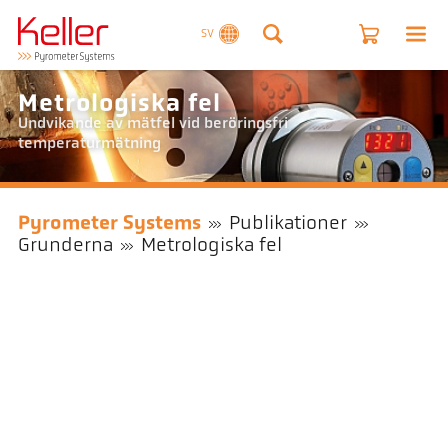
SV
Metrologiska fel
Undvikande av mätfel vid beröringsfri
temperaturmätning
Pyrometer Systems
Publikationer
Grunderna
Metrologiska fel