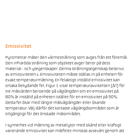
Emissivitet
Pyrometrar mäter den värmestrålning som avges från ett föremål.
Den infraröda strålning som objektet avger beror på dess
material- och ytegenskaper. Denna strålningsegenskap beskrivs
av emissiviteten ε. Emissiviteten måste ställas in på enheten för
exakt temperaturmätning. En felaktigt inställd emissivitet kan
orsaka betydande fel. Figur 1 visar temperaturavvikelsen (ΔT) för
tre mätvärden beroende på våglängden om en emissivitet på
80% är inställd på enheten istället för en emissivitet på 90%.
Detta fel ökar med längre mätvåglängder eller ökande
temperatur. Välj därför det kortaste våglängdsområdet som är
tillgängligt för det önskade mätområdet.
I synnerhet vid mätning av metallytor med okänd eller kraftigt
varierande emissivitet kan mätfelet minskas avsevärt genom att