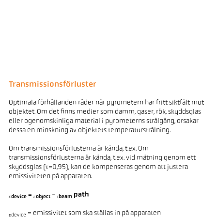
Transmissionsförluster
Optimala förhållanden råder när pyrometern har fritt siktfält mot
objektet. Om det finns medier som damm, gaser, rök, skyddsglas
eller ogenomskinliga material i pyrometerns strålgång, orsakar
dessa en minskning av objektets temperaturstrålning.
Om transmissionsförlusterna är kända, t.ex. Om
transmissionsförlusterna är kända, t.ex. vid mätning genom ett
skyddsglas (τ=0,95), kan de kompenseras genom att justera
emissiviteten på apparaten.
=
-
path
εdevice
εobject
τbeam
= emissivitet som ska ställas in på apparaten
εdevice