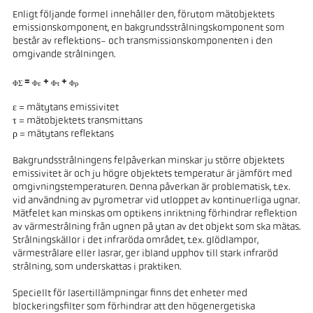
Enligt följande formel innehåller den, förutom mätobjektets
emissionskomponent, en bakgrundsstrålningskomponent som
består av reflektions- och transmissionskomponenten i den
omgivande strålningen.
=
+
+
ΦΣ
Φε
Φτ
Φρ
ε = mätytans emissivitet
τ = mätobjektets transmittans
ρ = mätytans reflektans
Bakgrundsstrålningens felpåverkan minskar ju större objektets
emissivitet är och ju högre objektets temperatur är jämfört med
omgivningstemperaturen. Denna påverkan är problematisk, t.ex.
vid användning av pyrometrar vid utloppet av kontinuerliga ugnar.
Mätfelet kan minskas om optikens inriktning förhindrar reflektion
av värmestrålning från ugnen på ytan av det objekt som ska mätas.
Strålningskällor i det infraröda området, t.ex. glödlampor,
värmestrålare eller lasrar, ger ibland upphov till stark infraröd
strålning, som underskattas i praktiken.
Speciellt för lasertillämpningar finns det enheter med
blockeringsfilter som förhindrar att den högenergetiska