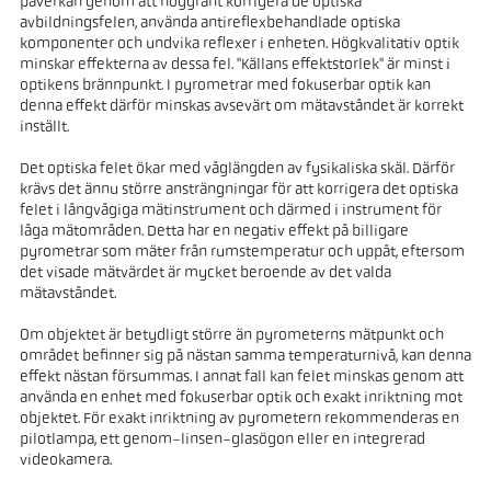
påverkan genom att noggrant korrigera de optiska
avbildningsfelen, använda antireflexbehandlade optiska
komponenter och undvika reflexer i enheten. Högkvalitativ optik
minskar effekterna av dessa fel. "Källans effektstorlek" är minst i
optikens brännpunkt. I pyrometrar med fokuserbar optik kan
denna effekt därför minskas avsevärt om mätavståndet är korrekt
inställt.
Det optiska felet ökar med våglängden av fysikaliska skäl. Därför
krävs det ännu större ansträngningar för att korrigera det optiska
felet i långvågiga mätinstrument och därmed i instrument för
låga mätområden. Detta har en negativ effekt på billigare
pyrometrar som mäter från rumstemperatur och uppåt, eftersom
det visade mätvärdet är mycket beroende av det valda
mätavståndet.
Om objektet är betydligt större än pyrometerns mätpunkt och
området befinner sig på nästan samma temperaturnivå, kan denna
effekt nästan försummas. I annat fall kan felet minskas genom att
använda en enhet med fokuserbar optik och exakt inriktning mot
objektet. För exakt inriktning av pyrometern rekommenderas en
pilotlampa, ett genom-linsen-glasögon eller en integrerad
videokamera.