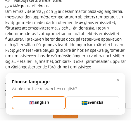
= Mätobjektets transmittans
TW
= Mätytans reflektans
C2
Om emissiviteterna
och
är desamma för båda våglängderna,
ε1
ε2
motsvarar den uppmätta temperaturen objektets temperatur. En
kvotpyrometer mäter därför oberoende av ytans emissivitet,
förutsatt att emissiviteterna
och
är identiska. I teorin
ε1
ε2
rekommenderas kvotpyrometrar om mätobjektets emissivitet
fluktuerar. I praktiken beror detta dock på respektive applikation
och gäller sällan. På grund av kvotbildningen kan mätfelet hos en
kvotpyrometer vara betydligt större än hos en spektralpyrometer
om emissiviteten hos de två mätvåglängderna varierar och skiljer
sig åt. Metaller i synnerhet, och särskilt icke-järnmetaller, uppvisar
en våglängdsberoende förändring i emissivitet.
Transmissionsförluster som damm, ånga eller rök orsakar å andra
×
Choose language
sidan ofta en homogen dämpning av strålningsintensiteten.
Would you like to switch to English?
Jämfört med spektrala pyrometrar förblir det uppmätta värdet för
kvotpyrometrar konstant under dessa förhållanden.
English
Svenska
Kontakta