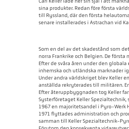
Carl Keller lade ner sin själ i att markn
sina produkter. Redan före första värld
till Ryssland, där den första helauto
senare installerades i Astrachan vid Ka
Som en del av det skadestånd som det ty
norra Frankrike och Belgien. De första
Efter de svåra åren under den globala 
inhemska och utländska marknader igen
Under andra världskriget blev Keller e
anställda rekryterades till militären. 
Efter återuppbyggnaden tog Keller far
Systerföretaget Keller Spezialtechnik,
1967 en majoritetsandel i Pyro-Werk 
1971 flyttades administration och pro
samman till Keller Spezialtechnik-Py
Förutom den konsekventa vidareutvec