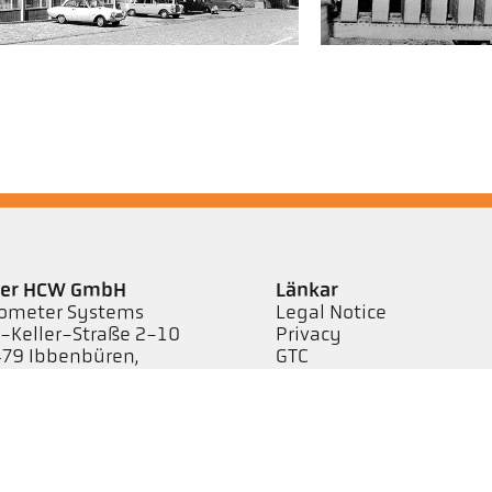
ler HCW GmbH
Länkar
ometer Systems
Legal Notice
l-Keller-Straße 2-10
Privacy
79 Ibbenbüren,
GTC
rmany
efon +49 (0) 5451 850
keller.de