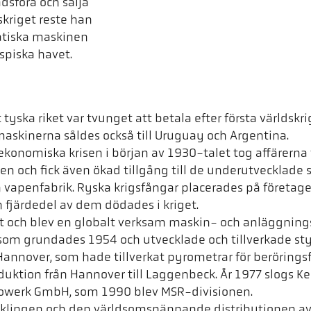
adsföra och sälja
skriget reste han
matiska maskinen
spiska havet.
ska riket var tvunget att betala efter första världskrig
 maskinerna såldes också till Uruguay och Argentina.
ekonomiska krisen i början av 1930-talet tog affärerna f
 och fick även ökad tillgång till de underutvecklade 
n vapenfabrik. Ryska krigsfångar placerades på företage
En fjärdedel av dem dödades i kriget.
t och blev en globalt verksam maskin- och anläggningst
 som grundades 1954 och utvecklade och tillverkade sty
Hannover, som hade tillverkat pyrometrar för beröring
duktion från Hannover till Laggenbeck. År 1977 slogs K
rowerk GmbH, som 1990 blev MSR-divisionen.
klingen och den världsomspännande distributionen av