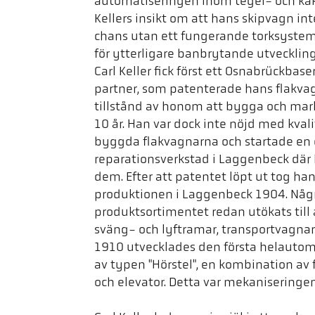
automatiseringen inom tegel- och kak
Kellers insikt om att hans skipvagn i
chans utan ett fungerande torksystem 
för ytterligare banbrytande utveckling
Carl Keller fick först ett Osnabrückbas
partner, som patenterade hans flakvag
tillstånd av honom att bygga och mar
10 år. Han var dock inte nöjd med kval
byggda flakvagnarna och startade en
reparationsverkstad i Laggenbeck där
dem. Efter att patentet löpt ut tog ha
produktionen i Laggenbeck 1904. Någr
produktsortimentet redan utökats till
sväng- och lyftramar, transportvagnar 
1910 utvecklades den första helauto
av typen "Hörstel", en kombination av 
och elevator. Detta var mekanisering