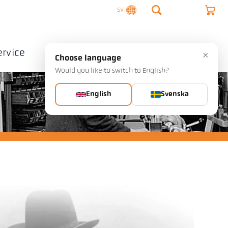
SV
ervice
Företag
Kontakta
×
Choose language
Would you like to switch to English?
English
Svenska