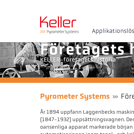
Applikationslö
Företagets 
KELLER-företagets historia
Pyrometer Systems
För
År 1894 uppfann Laggenbecks maskinis
(1847-1932) uppsättningsvagnen. De
oansenliga apparat markerade början