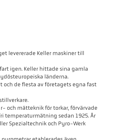
et levererade Keller maskiner till
art igen. Keller hittade sina gamla
sydösteuropeiska länderna.
t och de flesta av företagets egna fast
illverkare.
r- och mätteknik för torkar, förvärvade
sfri temperaturmätning sedan 1925. År
eller Spezialtechnik och Pyro-Werk
 pyrometrar etablerades även