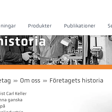
sningar
Produkter
Publikationer
S
historia
etag
Om oss
Företagets historia
t Carl Keller
nna ganska
 på