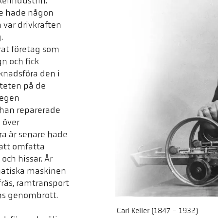
elindustrin.
nte hade någon
var drivkraften
.
erat företag som
n och fick
knadsföra den i
iteten på de
 egen
 han reparerade
n över
a år senare hade
 att omfatta
och hissar. År
matiska maskinen
fräs, ramtransport
ens genombrott.
Carl Keller (1847 - 1932)