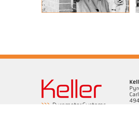
Kel
Pyr
Car
494
Ge
Tel
ps@