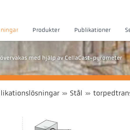
sningar
Produkter
Publikationer
S
 övervakas med hjälp av CellaCast-pyrometer
likationslösningar
Stål
torpedtran