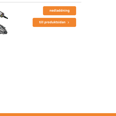
nedladdning
till produktsidan