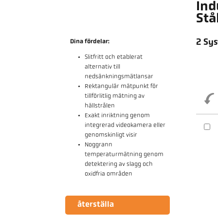
Ind
Stå
2 Sys
Dina fördelar:
Slitfritt och etablerat
alternativ till
nedsänkningsmätlansar
Rektangulär mätpunkt för
tillförlitlig mätning av
hällstrålen
Exakt inriktning genom
integrerad videokamera eller
genomskinligt visir
Noggrann
temperaturmätning genom
detektering av slagg och
oxidfria områden
återställa