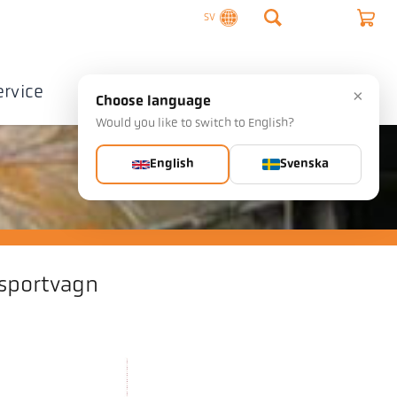
SV
ervice
Företag
Kontakta
×
Choose language
Would you like to switch to English?
English
Svenska
sportvagn