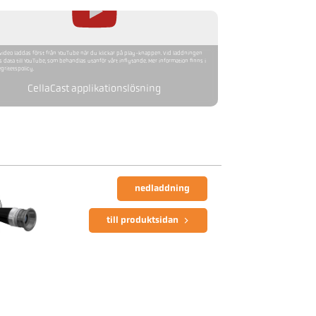
ideo laddas först från YouTube när du klickar på play-knappen. Vid laddningen
s data till YouTube, som behandlas utanför vårt inflytande. Mer information finns i
egritetspolicy.
CellaCast applikationslösning
nedladdning
till produktsidan