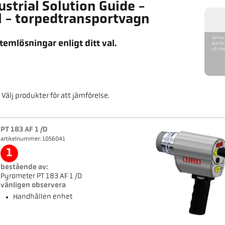
ustrial Solution Guide -
l - torpedtransportvagn
Denna v
temlösningar enligt ditt val.
överför
vår int
Välj produkter för att jämförelse.
PT 183 AF 1 /D
artikelnummer: 1056041
1
bestående av:
Pyrometer PT 183 AF 1 /D
vänligen observera
Handhållen enhet