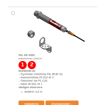
PKL 28-K001
artikelnummer: 1095115
Snabbguide CellaTemp PA1x 2x 3x
Mått ritning PA 20-K003
1
2
bestående av:
- Pyrometer CellaTemp PKL 28 BF 2/L
- Kvartsschefsats PS 01/I AF 2
- Fästvinkel-set PS 11/U
- Kabel VK 02/L AF 1
vänligen observera
Avstånd <1,2 m
broschyr CellaTemp PK PKF PKL
Questionnaire Radiation Pyrometers
nedladdning
till produktsidan