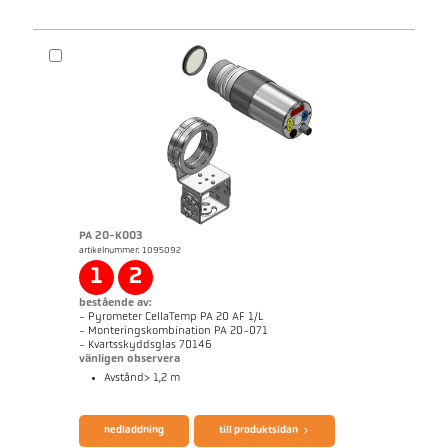
applikationsrapport Aluminium
applikationsrapport CellaCombustion
PA 20-K003
artikelnummer: 1095092
Mått ritning PKL 68-K002
1
2
bestående av:
- Pyrometer CellaTemp PA 20 AF 1/L
- Monteringskombination PA 20-071
- Kvartsskyddsglas 70146
vänligen observera
Avstånd> 1,2 m
applikationsrapport CellaCast
manual CellaTemp PA 1x2x3x
nedladdning
till produktsidan