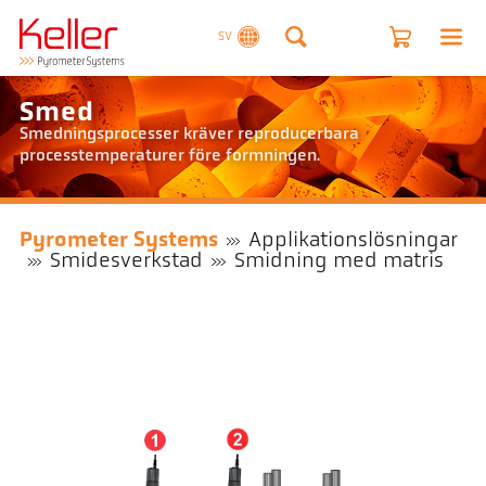
SV
Smed
Smedningsprocesser kräver reproducerbara
processtemperaturer före formningen.
Pyrometer Systems
Applikationslösningar
Smidesverkstad
Smidning med matris