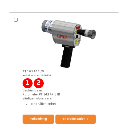
PT 143 AF 1 /D
artikelnummer: 1056151
1
2
bestående av:
Pyrometer PT 143 AF 1 /D
vänligen observera
Handhållen enhet
nedladdning
till produktsidan